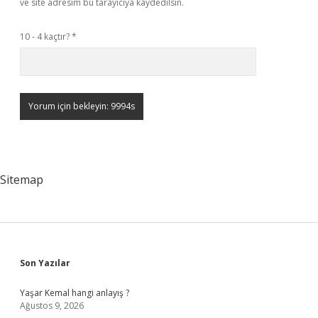
ve site adresim bu tarayıcıya kaydedilsin.
10 - 4 kaçtır?
*
Sitemap
Sidebar
Son Yazılar
Yaşar Kemal hangi anlayış ?
Ağustos 9, 2026