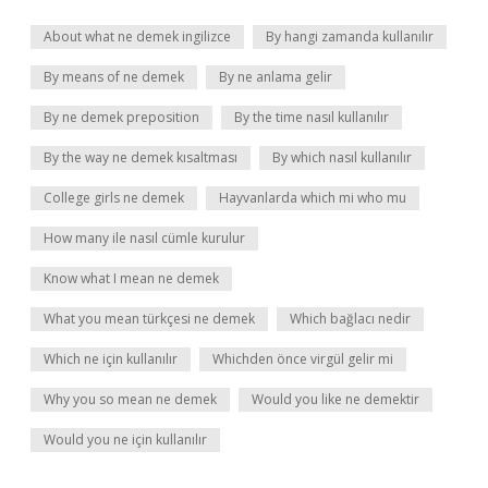
About what ne demek ingilizce
By hangi zamanda kullanılır
By means of ne demek
By ne anlama gelir
By ne demek preposition
By the time nasıl kullanılır
By the way ne demek kısaltması
By which nasıl kullanılır
College girls ne demek
Hayvanlarda which mi who mu
How many ile nasıl cümle kurulur
Know what I mean ne demek
What you mean türkçesi ne demek
Which bağlacı nedir
Which ne için kullanılır
Whichden önce virgül gelir mi
Why you so mean ne demek
Would you like ne demektir
Would you ne için kullanılır