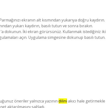
rmağınızı ekranın alt kısmından yukarıya doğru kaydırın.
ından yukarı kaydırın, basılı tutun ve sonra bırakın.
dokunun. İki ekran görürsünüz. Kullanmak istediğiniz iki
lamaları açın. Uygulama simgesine dokunup basılı tutun.
duğunuz öneriler yalnızca yazının
dilini
akıcı hale getirmekle
a
net
aktarılmasını sağladı.