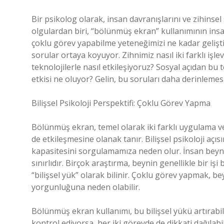
Bir psikolog olarak, insan davranışlarını ve zihinsel 
olgulardan biri, “bölünmüş ekran” kullanımının insanl
çoklu görev yapabilme yeteneğimizi ne kadar gelişti
sorular ortaya koyuyor. Zihnimiz nasıl iki farklı işl
teknolojilerle nasıl etkileşiyoruz? Sosyal açıdan bu 
etkisi ne oluyor? Gelin, bu soruları daha derinlemes
Bilişsel Psikoloji Perspektifi: Çoklu Görev Yapma
Bölünmüş ekran, temel olarak iki farklı uygulama vey
de etkileşmesine olanak tanır. Bilişsel psikoloji a
kapasitesini sorgulamamıza neden olur. İnsan beyn
sınırlıdır. Birçok araştırma, beynin genellikle bir iş
“bilişsel yük” olarak bilinir. Çoklu görev yapmak, b
yorgunluğuna neden olabilir.
Bölünmüş ekran kullanımı, bu bilişsel yükü artırabili
kontrol ediyorsa, her iki görevde de dikkati dağılabil