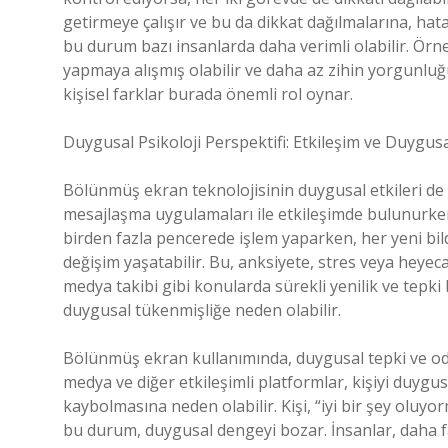
getirmeye çalışır ve bu da dikkat dağılmalarına, hata
bu durum bazı insanlarda daha verimli olabilir. Örne
yapmaya alışmış olabilir ve daha az zihin yorgunluğu y
kişisel farklar burada önemli rol oynar.
Duygusal Psikoloji Perspektifi: Etkileşim ve Duygus
Bölünmüş ekran teknolojisinin duygusal etkileri de 
mesajlaşma uygulamaları ile etkileşimde bulunurken,
birden fazla pencerede işlem yaparken, her yeni bildi
değişim yaşatabilir. Bu, anksiyete, stres veya heyecan
medya takibi gibi konularda sürekli yenilik ve tepki
duygusal tükenmişliğe neden olabilir.
Bölünmüş ekran kullanımında, duygusal tepki ve od
medya ve diğer etkileşimli platformlar, kişiyi duygu
kaybolmasına neden olabilir. Kişi, “iyi bir şey oluyo
bu durum, duygusal dengeyi bozar. İnsanlar, daha f