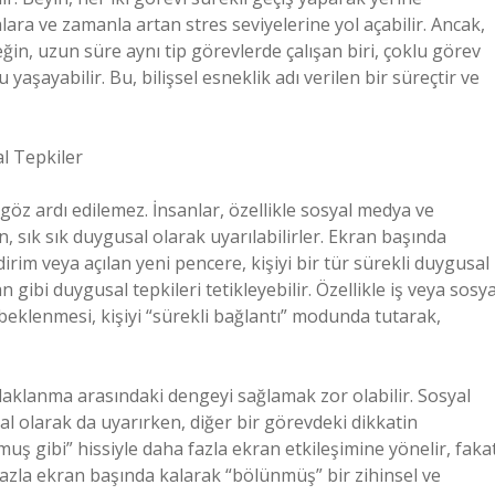
lara ve zamanla artan stres seviyelerine yol açabilir. Ancak,
ğin, uzun süre aynı tip görevlerde çalışan biri, çoklu görev
aşayabilir. Bu, bilişsel esneklik adı verilen bir süreçtir ve
al Tepkiler
göz ardı edilemez. İnsanlar, özellikle sosyal medya ve
 sık sık duygusal olarak uyarılabilirler. Ekran başında
rim veya açılan yeni pencere, kişiyi bir tür sürekli duygusal
 gibi duygusal tepkileri tetikleyebilir. Özellikle iş veya sosya
 beklenmesi, kişiyi “sürekli bağlantı” modunda tutarak,
aklanma arasındaki dengeyi sağlamak zor olabilir. Sosyal
sal olarak da uyarırken, diğer bir görevdeki dikkatin
rmuş gibi” hissiyle daha fazla ekran etkileşimine yönelir, faka
azla ekran başında kalarak “bölünmüş” bir zihinsel ve