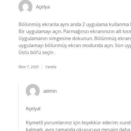
Açelya
Bölünmüş ekranla aynı anda 2 uygulama kullanma Pa
Bir uygulamayı açın. Parmağınızı ekranınızın alt kısm
Uygulamanın simgesine dokunun. Bölünmüş ekran ‘a 
uygulamayı bölünmüş ekran modunda açın. Son uygu
Üstü böl’ü seçin .
Ekim 7, 2025
Yanıtla
admin
Açelya!
Kıymetli yorumlarınız için teşekkür ederim; sun
kalmadı, aynı zamanda okuyucuya mesajın dah