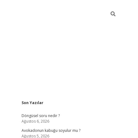
Sidebar
Son Yazılar
elexbet ye
Döngüsel soru nedir ?
Ağustos 6, 2026
Avokadonun kabuğu soyulur mu ?
Ağustos 5, 2026