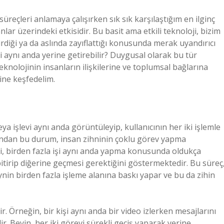
süreçleri anlamaya çalışırken sık sık karşılaştığım en ilginç
ar üzerindeki etkisidir. Bu basit ama etkili teknoloji, bizim
rdiği ya da aslında zayıflattığı konusunda merak uyandırıcı
evi aynı anda yerine getirebilir? Duygusal olarak bu tür
teknolojinin insanların ilişkilerine ve toplumsal bağlarına
ine keşfedelim.
a işlevi aynı anda görüntüleyip, kullanıcının her iki işlemle
çısından bu durum, insan zihninin çoklu görev yapma
i, birden fazla işi aynı anda yapma konusunda oldukça
i bitirip diğerine geçmesi gerektiğini göstermektedir. Bu süreç
eynin birden fazla işleme alanına baskı yapar ve bu da zihin
r. Örneğin, bir kişi aynı anda bir video izlerken mesajlarını
ir. Beyin, her iki görevi sürekli geçiş yaparak yerine