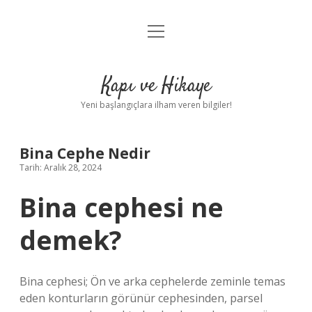
menüyü
Anasayfa
aç
Gizlilik Politikası
Kapı ve Hikaye
Yasal Uyarı
Yeni başlangıçlara ilham veren bilgiler!
Hakkımızda
Bina Cephe Nedir
Tarih: Aralık 28, 2024
Bina cephesi ne
demek?
Bina cephesi; Ön ve arka cephelerde zeminle temas
eden konturların görünür cephesinden, parsel