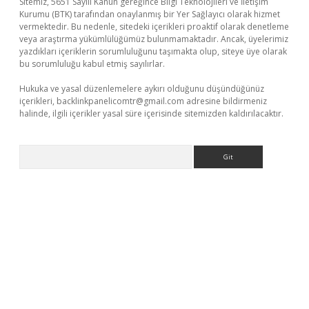
Sitemiz, 5651 Sayılı Kanun gereğince Bilgi Teknolojileri ve İletişim
Kurumu (BTK) tarafından onaylanmış bir Yer Sağlayıcı olarak hizmet
vermektedir. Bu nedenle, sitedeki içerikleri proaktif olarak denetleme
veya araştırma yükümlülüğümüz bulunmamaktadır. Ancak, üyelerimiz
yazdıkları içeriklerin sorumluluğunu taşımakta olup, siteye üye olarak
bu sorumluluğu kabul etmiş sayılırlar.
Hukuka ve yasal düzenlemelere aykırı olduğunu düşündüğünüz
içerikleri,
backlinkpanelicomtr@gmail.com
adresine bildirmeniz
halinde, ilgili içerikler yasal süre içerisinde sitemizden kaldırılacaktır.
Arama
et yeni giriş adresi
betexper.xyz