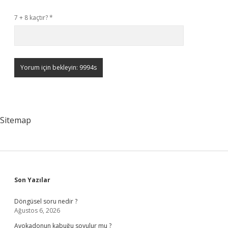
7 + 8 kaçtır?
*
Sitemap
Sidebar
Son Yazılar
Döngüsel soru nedir ?
Ağustos 6, 2026
Avokadonun kabuğu soyulur mu ?