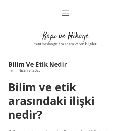
menüyü
Anasayfa
aç
Gizlilik Politikası
Kapı ve Hikaye
Yasal Uyarı
Yeni başlangıçlara ilham veren bilgiler!
Hakkımızda
Bilim Ve Etik Nedir
Tarih: Nisan 3, 2025
Bilim ve etik
arasındaki ilişki
nedir?