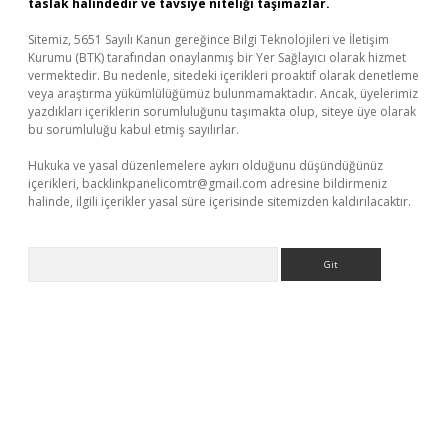
taslak halindedir ve tavsiye niteliği taşımazlar.
Sitemiz, 5651 Sayılı Kanun gereğince Bilgi Teknolojileri ve İletişim
Kurumu (BTK) tarafından onaylanmış bir Yer Sağlayıcı olarak hizmet
vermektedir. Bu nedenle, sitedeki içerikleri proaktif olarak denetleme
veya araştırma yükümlülüğümüz bulunmamaktadır. Ancak, üyelerimiz
yazdıkları içeriklerin sorumluluğunu taşımakta olup, siteye üye olarak
bu sorumluluğu kabul etmiş sayılırlar.
Hukuka ve yasal düzenlemelere aykırı olduğunu düşündüğünüz
içerikleri,
backlinkpanelicomtr@gmail.com
adresine bildirmeniz
halinde, ilgili içerikler yasal süre içerisinde sitemizden kaldırılacaktır.
Arama
exbet yeni giriş adresi
betexper.xyz