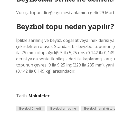
Vuruş, topun direğe girmesi anlamına gelir.29 Mart
Beyzbol topu neden yapılır?
İplikle sarılmış ve beyaz, doğal at veya inek derisi 
çekirdekten oluşur. Standart bir beyzbol topunun çevr
ila 75 mm) olup ağırlığı 5 ila 5,25 ons (0,142 ila 0,14
derisi ya da sentetik bileşik deri ile kaplanmış kau
topunun çevresi 9 ila 9,25 inç (229 ila 235 mm), yani 2
(0,142 ila 0,149 kg) arasındadır.
Tarih:
Makaleler
Beyzbol 5 nedir
Beyzbol amacı ne
Beyzbol hangi kültüre