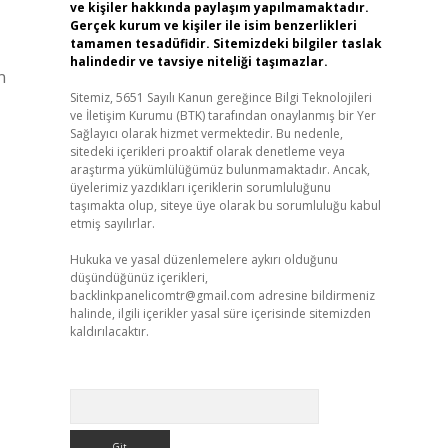
ve kişiler hakkında paylaşım yapılmamaktadır.
Gerçek kurum ve kişiler ile isim benzerlikleri
tamamen tesadüfidir. Sitemizdeki bilgiler taslak
halindedir ve tavsiye niteliği taşımazlar.
n
Sitemiz, 5651 Sayılı Kanun gereğince Bilgi Teknolojileri
ve İletişim Kurumu (BTK) tarafından onaylanmış bir Yer
Sağlayıcı olarak hizmet vermektedir. Bu nedenle,
sitedeki içerikleri proaktif olarak denetleme veya
araştırma yükümlülüğümüz bulunmamaktadır. Ancak,
üyelerimiz yazdıkları içeriklerin sorumluluğunu
taşımakta olup, siteye üye olarak bu sorumluluğu kabul
etmiş sayılırlar.
Hukuka ve yasal düzenlemelere aykırı olduğunu
düşündüğünüz içerikleri,
backlinkpanelicomtr@gmail.com
adresine bildirmeniz
halinde, ilgili içerikler yasal süre içerisinde sitemizden
kaldırılacaktır.
Arama