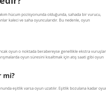
edir?
 takım hücum pozisyonunda olduğunda, sahada bir vurucu,
lanlar kaleci ve saha oyuncularıdır. Bu nedenle, oyun
cak oyun o noktada berabereyse genellikle ekstra vuruşlar
rışmalarda oyun süresini kısaltmak için atış saati gibi oyun
r mi?
nunda eşitlik varsa oyun uzatılır. Eşitlik bozulana kadar oyu