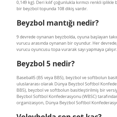
0,149 kg). Deri kılıf çoğunlukla kırmızı renkli iplikl
bir beyzbol topunda 108 dikiş vardır.
Beyzbol mantığı nedir?
9 devrede oynanan beyzbolda, oyuna başlayan takım d
vurucu arasında oynanan bir oyundur. Her devrede, 
vurucu oyuncusu topa vurarak sayı yapmaya çalışır.
Beyzbol 5 nedir?
Baseball5 (B5 veya BB5), beyzbol ve softbolun basitl
uluslararası olarak Dünya Beyzbol Softbol Konfede
BB5), beyzbol ve softbolun basitleştirilmiş bir vers
Beyzbol Softbol Konfederasyonu (WBSC) tarafından y
organizasyon, Dünya Beyzbol Softbol Konfederasyo
Voleybolda son set kaç?