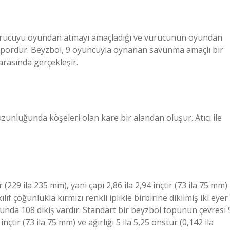
n vurucuyu oyundan atmayı amaçladığı ve vurucunun oyundan
 spordur. Beyzbol, 9 oyuncuyla oynanan savunma amaçlı bir
arasında gerçekleşir.
zunluğunda köşeleri olan kare bir alandan oluşur. Atıcı ile
 (229 ila 235 mm), yani çapı 2,86 ila 2,94 inçtir (73 ila 75 mm)
kılıf çoğunlukla kırmızı renkli iplikle birbirine dikilmiş iki eyer
unda 108 dikiş vardır. Standart bir beyzbol topunun çevresi 
 inçtir (73 ila 75 mm) ve ağırlığı 5 ila 5,25 onstur (0,142 ila