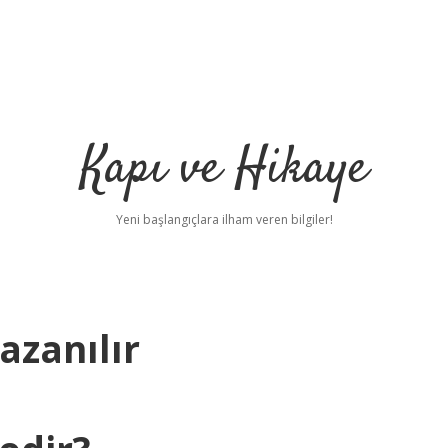
Kapı ve Hikaye
Yeni başlangıçlara ilham veren bilgiler!
azanılır