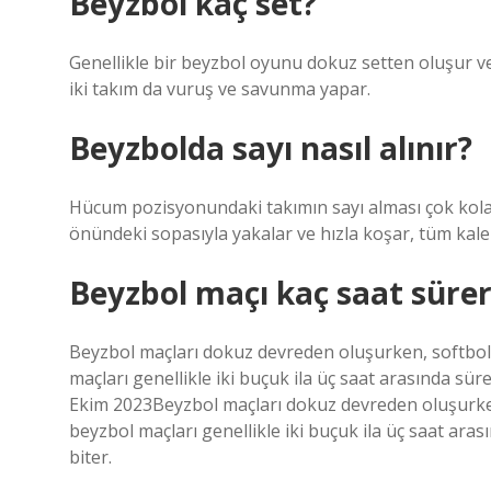
Beyzbol kaç set?
Genellikle bir beyzbol oyunu dokuz setten oluşur ve
iki takım da vuruş ve savunma yapar.
Beyzbolda sayı nasıl alınır?
Hücum pozisyonundaki takımın sayı alması çok kolay
önündeki sopasıyla yakalar ve hızla koşar, tüm kalel
Beyzbol maçı kaç saat sürer
Beyzbol maçları dokuz devreden oluşurken, softbol
maçları genellikle iki buçuk ila üç saat arasında süre
Ekim 2023Beyzbol maçları dokuz devreden oluşurken
beyzbol maçları genellikle iki buçuk ila üç saat aras
biter.