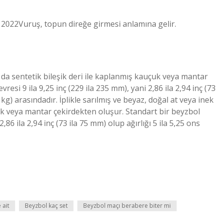
 2022Vuruş, topun direğe girmesi anlamına gelir.
ya da sentetik bileşik deri ile kaplanmış kauçuk veya mantar
esi 9 ila 9,25 inç (229 ila 235 mm), yani 2,86 ila 2,94 inç (73
9 kg) arasındadır. İplikle sarılmış ve beyaz, doğal at veya inek
çuk veya mantar çekirdekten oluşur. Standart bir beyzbol
,86 ila 2,94 inç (73 ila 75 mm) olup ağırlığı 5 ila 5,25 ons
 ait
Beyzbol kaç set
Beyzbol maçı berabere biter mi