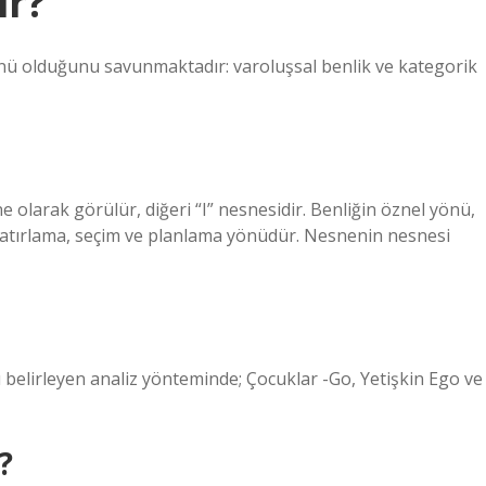
ir?
yönü olduğunu savunmaktadır: varoluşsal benlik ve kategorik
e olarak görülür, diğeri “I” nesnesidir. Benliğin öznel yönü,
r, hatırlama, seçim ve planlama yönüdür. Nesnenin nesnesi
elirleyen analiz yönteminde; Çocuklar -Go, Yetişkin Ego ve
?