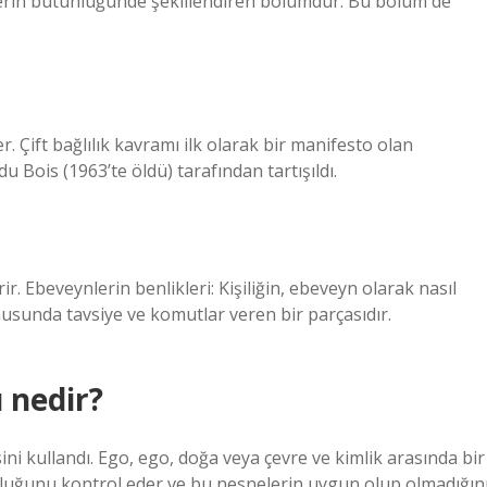
lerin bütünlüğünde şekillendiren bölümdür. Bu bölüm de
er. Çift bağlılık kavramı ilk olarak bir manifesto olan
Bois (1963’te öldü) tarafından tartışıldı.
ir. Ebeveynlerin benlikleri: Kişiliğin, ebeveyn olarak nasıl
usunda tavsiye ve komutlar veren bir parçasıdır.
 nedir?
ni kullandı. Ego, ego, doğa veya çevre ve kimlik arasında bir
uğunu kontrol eder ve bu nesnelerin uygun olup olmadığın