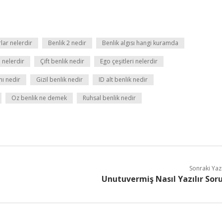
lar nelerdir
Benlik 2 nedir
Benlik algısı hangi kuramda
i nelerdir
Çift benlik nedir
Ego çeşitleri nelerdir
ı nedir
Gizil benlik nedir
ID alt benlik nedir
Oz benlik ne demek
Ruhsal benlik nedir
Sonraki Yaz
Unutuvermiş Nasıl Yazılır Sor