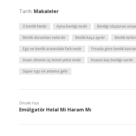
Tarih:
Makaleler
3 benlik Nedir
Ayna benliği nedir
Benliği oluşturan unsur
Benlik durumları nelerdir
Benlik kaça ayrılır
Benlik türler
Ego ve benlik arasındaki fark nedir
Freuda göre benlik kavram
İnsan zihninin üç temel yetisi nedir
İnsanın kaç benliği vardır
Süper ego ne anlama gelir
Önceki Yazı
Emülgatör Helal Mi Haram Mı