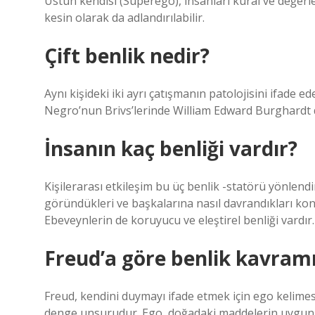
Üstün kendisi (Superego), insanları kural ve değer
kesin olarak da adlandırılabilir.
Çift benlik nedir?
Aynı kişideki iki ayrı çatışmanın patolojisini ifade ed
Negro’nun Brivs’lerinde William Edward Burghardt du 
İnsanın kaç benliği vardır?
Kişilerarası etkileşim bu üç benlik -statörü yönlendir
göründükleri ve başkalarına nasıl davrandıkları kon
Ebeveynlerin de koruyucu ve eleştirel benliği vardır.
Freud’a göre benlik kavramı
Freud, kendini duymayı ifade etmek için ego kelimesi
denge unsurudur. Ego, doğadaki maddelerin uygunl