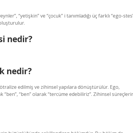
nler”, “yetişkin” ve “çocuk” i tanımladığı üç farklı “ego-stes
oluşturulur.
si nedir?
k nedir?
nötralize edilmiş ve zihinsel yapılara dönüştürülür. Ego,
rak “ben”, “ben” olarak “tercüme edebiliriz”. Zihinsel süreçleri