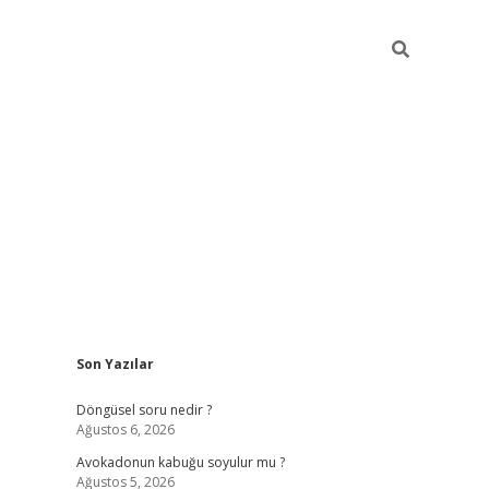
Sidebar
Son Yazılar
elexbet ye
Döngüsel soru nedir ?
Ağustos 6, 2026
Avokadonun kabuğu soyulur mu ?
Ağustos 5, 2026