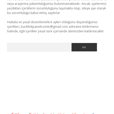
veya araştırma yükümlülüğümüz bulunmamaktadır. Ancak, üyelerimiz
yazdıkları içeriklerin sorumluluğunu taşımakta olup, siteye üye olarak
bu sorumluluğu kabul etmiş sayılırlar.
Hukuka ve yasal düzenlemelere aykırı olduğunu düşündüğünüz
içerikleri,
backlinkpanelicomtr@gmail.com
adresine bildirmeniz
halinde, ilgili içerikler yasal süre içerisinde sitemizden kaldırılacaktır.
Arama
xbet yeni giriş adresi
betexper.xyz