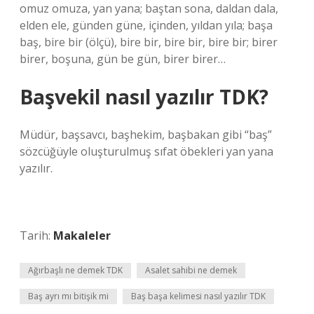
omuz omuza, yan yana; baştan sona, daldan dala,
elden ele, günden güne, içinden, yıldan yıla; başa
baş, bire bir (ölçü), bire bir, bire bir, bire bir; birer
birer, boşuna, gün be gün, birer birer…
Başvekil nasıl yazılır TDK?
Müdür, başsavcı, başhekim, başbakan gibi “baş”
sözcüğüyle oluşturulmuş sıfat öbekleri yan yana
yazılır.
Tarih:
Makaleler
Ağırbaşlı ne demek TDK
Asalet sahibi ne demek
Baş ayrı mı bitişik mi
Baş başa kelimesi nasıl yazılır TDK