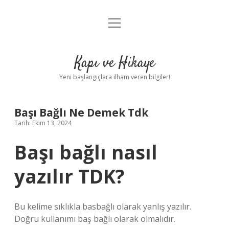
menüyü
Anasayfa
aç
Gizlilik Politikası
Kapı ve Hikaye
Yasal Uyarı
Yeni başlangıçlara ilham veren bilgiler!
Hakkımızda
Başı Bağlı Ne Demek Tdk
Tarih: Ekim 13, 2024
Başı bağlı nasıl
yazılır TDK?
Bu kelime sıklıkla basbağlı olarak yanlış yazılır.
Doğru kullanımı baş bağlı olarak olmalıdır.