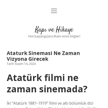
menüyü
Anasayfa
aç
Gizlilik Politikası
Kapı ve Hikaye
Yasal Uyarı
Yeni başlangıçlara ilham veren bilgiler!
Hakkımızda
Ataturk Sinemasi Ne Zaman
Vizyona Girecek
Tarih: Kasım 14, 2024
Atatürk filmi ne
zaman sinemada?
İki “Atatürk 1881-1919” filmi ve altı bölümlük dizi