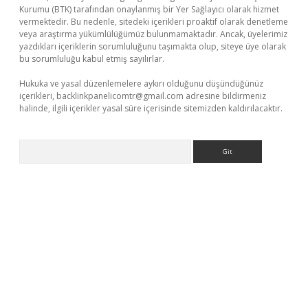
Kurumu (BTK) tarafından onaylanmış bir Yer Sağlayıcı olarak hizmet
vermektedir. Bu nedenle, sitedeki içerikleri proaktif olarak denetleme
veya araştırma yükümlülüğümüz bulunmamaktadır. Ancak, üyelerimiz
yazdıkları içeriklerin sorumluluğunu taşımakta olup, siteye üye olarak
bu sorumluluğu kabul etmiş sayılırlar.
Hukuka ve yasal düzenlemelere aykırı olduğunu düşündüğünüz
içerikleri,
backlinkpanelicomtr@gmail.com
adresine bildirmeniz
halinde, ilgili içerikler yasal süre içerisinde sitemizden kaldırılacaktır.
Arama
bet yeni giriş adresi
betexper.xyz