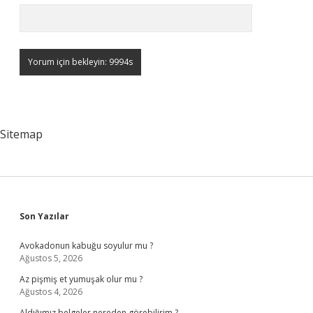
Sitemap
Sidebar
Son Yazılar
Avokadonun kabuğu soyulur mu ?
Ağustos 5, 2026
Az pişmiş et yumuşak olur mu ?
Ağustos 4, 2026
Aldığımız belgeler nereden görebilirim ?