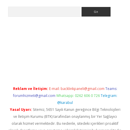
Arama
bet yeni giriş adresi
betexper.xyz
Reklam ve İletişim:
E-mail:
backlinkpaneli@gmail.com
Teams:
forumhizmeti@gmail.com
Whatsapp: 0262 606 0 726
Telegram:
@karabul
Yasal Uyarı:
Sitemiz, 5651 Sayılı Kanun gereğince Bilgi Teknolojileri
ve İletişim Kurumu (BTK) tarafından onaylanmış bir Yer Sağlayıcı
olarak hizmet vermektedir. Bu nedenle, sitedeki içerikleri proaktif