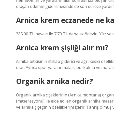
hematomlar ve yaralanmalar sonrasında oluşan cilt 
oluşan ödemin giderilmesinde de son derece yardımc
Arnica krem eczanede ne k
385.00 TL havale ile 7.70 TL daha az ödeyin. Yüz ve
Arnica krem şişliği alır mı?
Arnika bitkisinin iltihap giderici ve ağrı kesici özell
olur. Ayrıca spor yaralanmaları, burkulma ve morarm
Organik arnika nedir?
Organik arnika çiçeklerinin (Arnica montana) organ
(maserasyonu) ile elde edilen organik arnika maser
ve arnika çiçeğinin özelliklerini içerir. Tahriş olmuş v