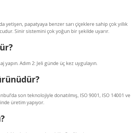
a yetişen, papatyaya benzer sarı çiçeklere sahip çok yıllık
rucudur. Sinir sistemini çok yoğun bir şekilde uyarır.
lür?
j yapın. Adım 2: Jeli günde üç kez uygulayın.
ürünüdür?
anbul’da son teknolojiyle donatılmış, ISO 9001, ISO 14001 ve
rinde üretim yapıyor.
ü?