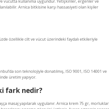
ve vücutta kullanıma uygundur. Yetişkinler, ergenler ve
ılabilir. Arnica bitkisine karşı hassasiyeti olan kişiler
e özellikle cilt ve vücut üzerindeki faydalı etkileriyle
anbul’da son teknolojiyle donatılmış, ISO 9001, ISO 14001 ve
rinde üretim yapıyor.
i fark nedir?
aşça masaj yapılarak uygulanır. Arnica krem ​​75 gr, morluklar