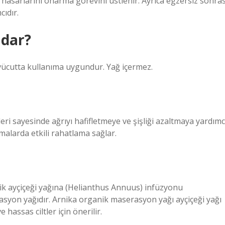
hasarlarını onarma görevini üstlenir. Ayrıca egzersiz sonras
ıdır.
adar?
 vücutta kullanıma uygundur. Yağ içermez.
ikleri sayesinde ağrıyı hafifletmeye ve şişliği azaltmaya yardımc
alarda etkili rahatlama sağlar.
ik ayçiçeği yağına (Helianthus Annuus) infüzyonu
asyon yağıdır. Arnika organik maserasyon yağı ayçiçeği yağı
e hassas ciltler için önerilir.