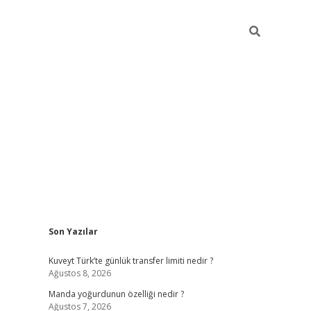
Sidebar
Son Yazılar
elexbet yeni giriş adresi
betexper
Kuveyt Türk’te günlük transfer limiti nedir ?
Ağustos 8, 2026
Manda yoğurdunun özelliği nedir ?
Ağustos 7, 2026