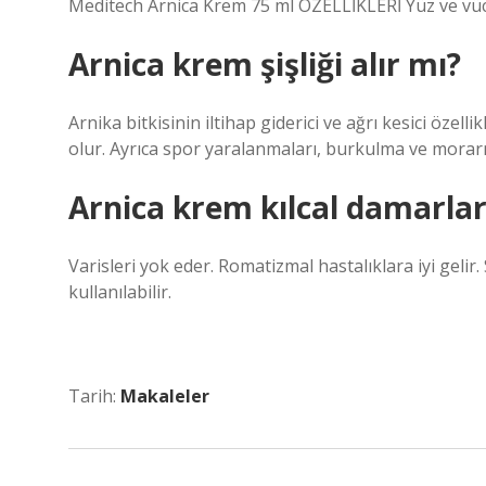
Meditech Arnica Krem 75 ml ÖZELLİKLERİ Yüz ve vüc
Arnica krem şişliği alır mı?
Arnika bitkisinin iltihap giderici ve ağrı kesici özell
olur. Ayrıca spor yaralanmaları, burkulma ve morarm
Arnica krem kılcal damarlara
Varisleri yok eder. Romatizmal hastalıklara iyi geli
kullanılabilir.
Tarih:
Makaleler