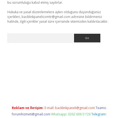
bu sorumluluğu kabul etmiş sayılırlar.
Hukuka ve yasal düzenlemelere aykırı olduğunu düşündüğünüz
içerikleri,
backlinkpanelicomtr@gmail.com
adresine bildirmeniz
halinde, ilgili içerikler yasal süre içerisinde sitemizden kaldırılacaktır.
Arama
exbet yeni giriş adresi
betexper.xyz
Reklam ve İletişim:
E-mail:
backlinkpaneli@gmail.com
Teams:
forumhizmeti@gmail.com
Whatsapp: 0262 606 0 726
Telegram: