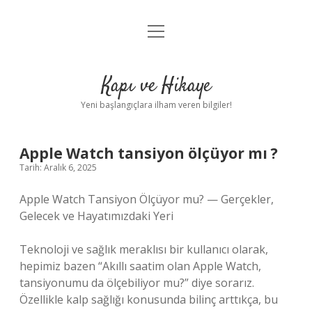
menüyü
Anasayfa
aç
Gizlilik Politikası
Kapı ve Hikaye
Yasal Uyarı
Yeni başlangıçlara ilham veren bilgiler!
Hakkımızda
Apple Watch tansiyon ölçüyor mı ?
Tarih: Aralık 6, 2025
Apple Watch Tansiyon Ölçüyor mu? — Gerçekler,
Gelecek ve Hayatımızdaki Yeri
Teknoloji ve sağlık meraklısı bir kullanıcı olarak,
hepimiz bazen “Akıllı saatim olan Apple Watch,
tansiyonumu da ölçebiliyor mu?” diye sorarız.
Özellikle kalp sağlığı konusunda bilinç arttıkça, bu