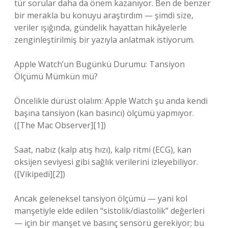
tür sorular daha da önem kazanıyor. Ben de benzer
bir merakla bu konuyu araştırdım — şimdi size,
veriler ışığında, gündelik hayattan hikâyelerle
zenginleştirilmiş bir yazıyla anlatmak istiyorum.
Apple Watch’un Bugünkü Durumu: Tansiyon
Ölçümü Mümkün mü?
Öncelikle dürüst olalım: Apple Watch şu anda kendi
başına tansiyon (kan basıncı) ölçümü yapmıyor.
([The Mac Observer][1])
Saat, nabız (kalp atış hızı), kalp ritmi (ECG), kan
oksijen seviyesi gibi sağlık verilerini izleyebiliyor.
([Vikipedi][2])
Ancak geleneksel tansiyon ölçümü — yani kol
manşetiyle elde edilen “sistolik/diastolik” değerleri
— için bir manşet ve basınç sensörü gerekiyor; bu