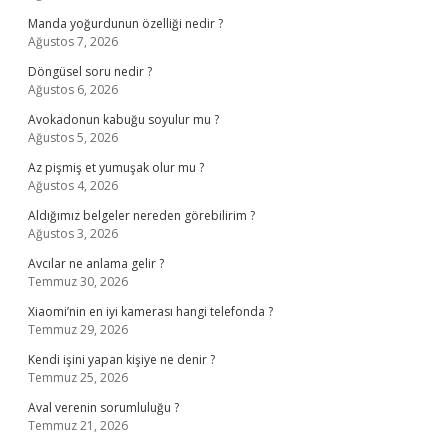
Manda yoğurdunun özelliği nedir ?
Ağustos 7, 2026
Döngüsel soru nedir ?
Ağustos 6, 2026
Avokadonun kabuğu soyulur mu ?
Ağustos 5, 2026
Az pişmiş et yumuşak olur mu ?
Ağustos 4, 2026
Aldığımız belgeler nereden görebilirim ?
Ağustos 3, 2026
Avcılar ne anlama gelir ?
Temmuz 30, 2026
Xiaomi’nin en iyi kamerası hangi telefonda ?
Temmuz 29, 2026
Kendi işini yapan kişiye ne denir ?
Temmuz 25, 2026
Aval verenin sorumluluğu ?
Temmuz 21, 2026