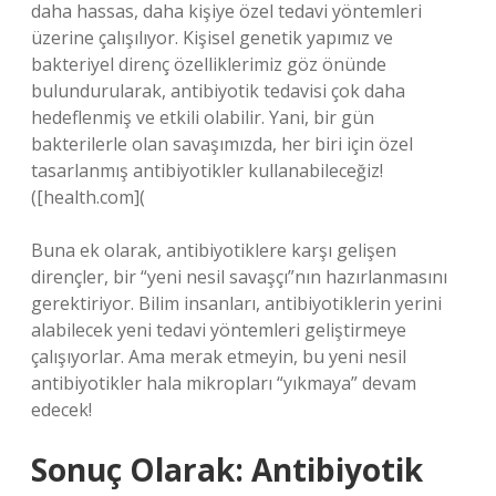
daha hassas, daha kişiye özel tedavi yöntemleri
üzerine çalışılıyor. Kişisel genetik yapımız ve
bakteriyel direnç özelliklerimiz göz önünde
bulundurularak, antibiyotik tedavisi çok daha
hedeflenmiş ve etkili olabilir. Yani, bir gün
bakterilerle olan savaşımızda, her biri için özel
tasarlanmış antibiyotikler kullanabileceğiz!
([health.com](
Buna ek olarak, antibiyotiklere karşı gelişen
dirençler, bir “yeni nesil savaşçı”nın hazırlanmasını
gerektiriyor. Bilim insanları, antibiyotiklerin yerini
alabilecek yeni tedavi yöntemleri geliştirmeye
çalışıyorlar. Ama merak etmeyin, bu yeni nesil
antibiyotikler hala mikropları “yıkmaya” devam
edecek!
Sonuç Olarak: Antibiyotik