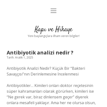
menüyü
Anasayfa
aç
Gizlilik Politikası
Kapı ve Hikaye
Yasal Uyarı
Yeni başlangıçlara ilham veren bilgiler!
Hakkımızda
Antibiyotik analizi nedir ?
Tarih: Aralık 1, 2025
Antibiyotik Analizi Nedir? Küçük Bir “Bakteri
Savaşçısı”nın Derinlemesine İncelenmesi
Antibiyotikler… Kimileri onları doktor reçetesinin
süper kahramanları olarak görürken, kimileri ise
“Ne gerek var, biraz dinlensem geçer” diyerek
onlara mesafeli yaklaşır. Ama her ne olursa olsun,