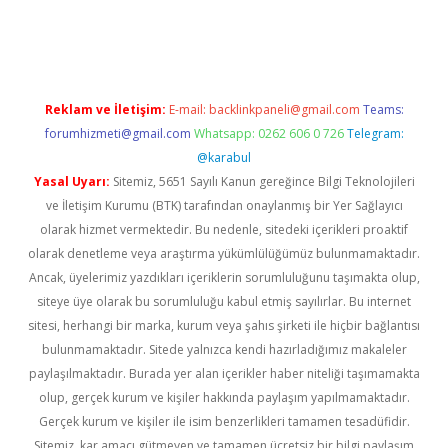
exbet yeni giriş adresi
betexper.xyz
Reklam ve İletişim:
E-mail:
backlinkpaneli@gmail.com
Teams:
forumhizmeti@gmail.com
Whatsapp: 0262 606 0 726
Telegram:
@karabul
Yasal Uyarı:
Sitemiz, 5651 Sayılı Kanun gereğince Bilgi Teknolojileri
ve İletişim Kurumu (BTK) tarafından onaylanmış bir Yer Sağlayıcı
olarak hizmet vermektedir. Bu nedenle, sitedeki içerikleri proaktif
olarak denetleme veya araştırma yükümlülüğümüz bulunmamaktadır.
Ancak, üyelerimiz yazdıkları içeriklerin sorumluluğunu taşımakta olup,
siteye üye olarak bu sorumluluğu kabul etmiş sayılırlar. Bu internet
sitesi, herhangi bir marka, kurum veya şahıs şirketi ile hiçbir bağlantısı
bulunmamaktadır. Sitede yalnızca kendi hazırladığımız makaleler
paylaşılmaktadır. Burada yer alan içerikler haber niteliği taşımamakta
olup, gerçek kurum ve kişiler hakkında paylaşım yapılmamaktadır.
Gerçek kurum ve kişiler ile isim benzerlikleri tamamen tesadüfidir.
Sitemiz, kar amacı gütmeyen ve tamamen ücretsiz bir bilgi paylaşım