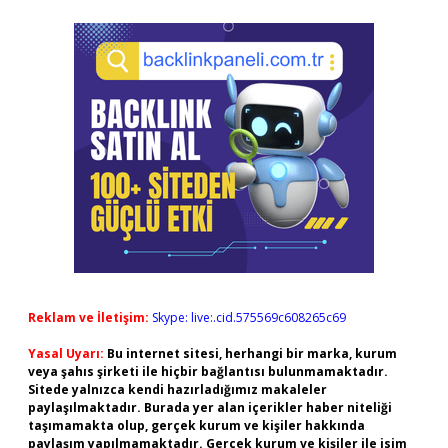
Reklam ve İletişim:
Skype: live:.cid.575569c608265c69
Yasal Uyarı:
Bu internet sitesi, herhangi bir marka, kurum
veya şahıs şirketi ile hiçbir bağlantısı bulunmamaktadır.
Sitede yalnızca kendi hazırladığımız makaleler
paylaşılmaktadır. Burada yer alan içerikler haber niteliği
taşımamakta olup, gerçek kurum ve kişiler hakkında
paylaşım yapılmamaktadır. Gerçek kurum ve kişiler ile isim