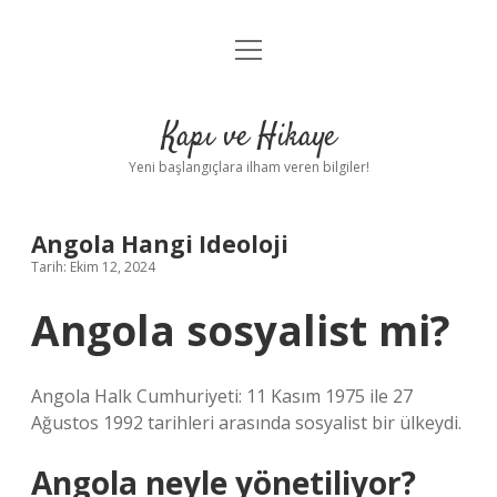
menüyü
Anasayfa
aç
Gizlilik Politikası
Kapı ve Hikaye
Yasal Uyarı
Yeni başlangıçlara ilham veren bilgiler!
Hakkımızda
Angola Hangi Ideoloji
Tarih: Ekim 12, 2024
Angola sosyalist mi?
Angola Halk Cumhuriyeti: 11 Kasım 1975 ile 27
Ağustos 1992 tarihleri ​​arasında sosyalist bir ülkeydi.
Angola neyle yönetiliyor?