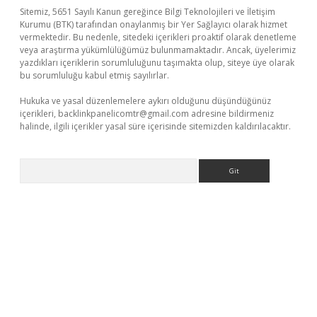
Sitemiz, 5651 Sayılı Kanun gereğince Bilgi Teknolojileri ve İletişim
Kurumu (BTK) tarafından onaylanmış bir Yer Sağlayıcı olarak hizmet
vermektedir. Bu nedenle, sitedeki içerikleri proaktif olarak denetleme
veya araştırma yükümlülüğümüz bulunmamaktadır. Ancak, üyelerimiz
yazdıkları içeriklerin sorumluluğunu taşımakta olup, siteye üye olarak
bu sorumluluğu kabul etmiş sayılırlar.
Hukuka ve yasal düzenlemelere aykırı olduğunu düşündüğünüz
içerikleri,
backlinkpanelicomtr@gmail.com
adresine bildirmeniz
halinde, ilgili içerikler yasal süre içerisinde sitemizden kaldırılacaktır.
Arama
t yeni giriş adresi
betexper.xyz