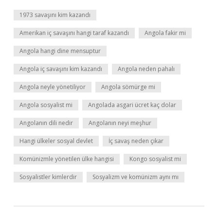
1973 savaşını kim kazandı
Amerikan iç savaşını hangi taraf kazandı
Angola fakir mi
Angola hangi dine mensuptur
Angola iç savaşını kim kazandı
Angola neden pahalı
Angola neyle yönetiliyor
Angola sömürge mi
Angola sosyalist mi
Angolada asgari ücret kaç dolar
Angolanın dili nedir
Angolanın neyi meşhur
Hangi ülkeler sosyal devlet
İç savaş neden çıkar
Komünizmle yönetilen ülke hangisi
Kongo sosyalist mi
Sosyalistler kimlerdir
Sosyalizm ve komünizm aynı mı