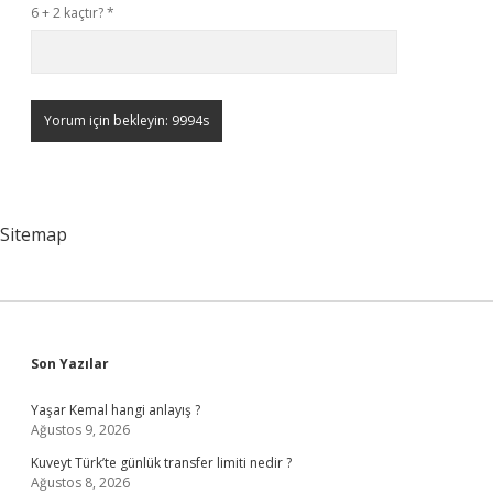
6 + 2 kaçtır?
*
Sitemap
Sidebar
Son Yazılar
Yaşar Kemal hangi anlayış ?
Ağustos 9, 2026
Kuveyt Türk’te günlük transfer limiti nedir ?
Ağustos 8, 2026