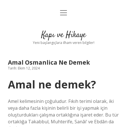
menüyü
Anasayfa
aç
Gizlilik Politikası
Kapı ve Hikaye
Yasal Uyarı
Yeni başlangıçlara ilham veren bilgiler!
Hakkımızda
Amal Osmanlica Ne Demek
Tarih: Ekim 12, 2024
Amal ne demek?
Amel kelimesinin çoğuludur. Fıkıh terimi olarak, iki
veya daha fazla kişinin belirli bir işi yapmak için
oluşturdukları çalışma ortaklığına işaret eder. Bu tür
ortaklığa Takabbul, Muhterife, Sanâi’ ve Ebdân da