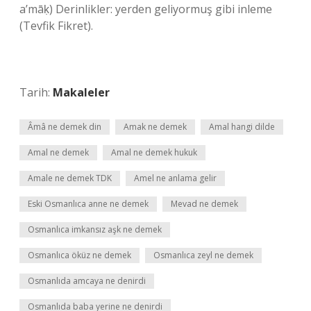
a’māḳ) Derinlikler: yerden geliyormuş gibi inleme
(Tevfik Fikret).
Tarih:
Makaleler
Âmâ ne demek din
Amak ne demek
Amal hangi dilde
Amal ne demek
Amal ne demek hukuk
Amale ne demek TDK
Amel ne anlama gelir
Eski Osmanlıca anne ne demek
Mevad ne demek
Osmanlıca imkansız aşk ne demek
Osmanlıca öküz ne demek
Osmanlıca zeyl ne demek
Osmanlıda amcaya ne denirdi
Osmanlıda baba yerine ne denirdi