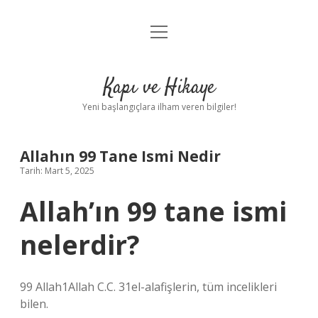
menüyü
Anasayfa
aç
Gizlilik Politikası
Kapı ve Hikaye
Yasal Uyarı
Yeni başlangıçlara ilham veren bilgiler!
Hakkımızda
Allahın 99 Tane Ismi Nedir
Tarih: Mart 5, 2025
Allah’ın 99 tane ismi
nelerdir?
99 Allah1Allah C.C. 31el-alafişlerin, tüm incelikleri
bilen.