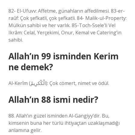
82- El-Ufuvv: Affetme, günahların affedilmesi. 83-er-
raûf: Çok şefkatli, çok şefkatli. 84- Malik-ul-Property:
Mülkün sahibi ve her varlık. 85-Toch-Ssele’li Vel
Ikrâm: Celal, Yerçekimi, Onur, Kemal ve Catering’in
sahibi.
Allah’ın 99 isminden Kerim
ne demek?
Al-Kerîm (الْكْكرِيمُ): Çok cömert, nimet ve ödül.
Allah’ın 88 ismi nedir?
88. Allah’ın güzel isminden Al-Gangiyy’dir. Bu,
kimsenin buna her türlü ihtiyaçtan uzaklaşmadığı
anlamına gelir.