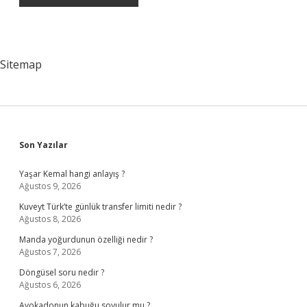
Sitemap
Sidebar
Son Yazılar
Yaşar Kemal hangi anlayış ?
Ağustos 9, 2026
Kuveyt Türk’te günlük transfer limiti nedir ?
Ağustos 8, 2026
Manda yoğurdunun özelliği nedir ?
Ağustos 7, 2026
Döngüsel soru nedir ?
Ağustos 6, 2026
Avokadonun kabuğu soyulur mu ?