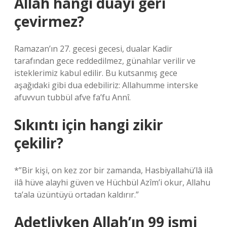
Allah hangi duayı geri
çevirmez?
Ramazan’ın 27. gecesi gecesi, dualar Kadir
tarafından gece reddedilmez, günahlar verilir ve
isteklerimiz kabul edilir. Bu kutsanmış gece
aşağıdaki gibi dua edebiliriz: Allahumme interske
afuvvun tubbül afve fa’fu Annî.
Sıkıntı için hangi zikir
çekilir?
*”Bir kişi, on kez zor bir zamanda, Hasbiyallahü’lâ ilâ
ilâ hüve alayhi güven ve Hüchbül Azîm’i okur, Allahu
ta’ala üzüntüyü ortadan kaldırır.”
Adetliyken Allah’ın 99 ismi