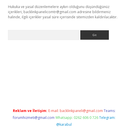
Hukuka ve yasal düzenlemelere aykırı olduğunu düşündüğünüz
içerikleri,
backlinkpanelicomtr@gmail.com
adresine bildirmeniz
halinde, ilgili içerikler yasal süre içerisinde sitemizden kaldırılacaktır.
Arama
bet yeni giriş adresi
betexper.xyz
Reklam ve İletişim:
E-mail:
backlinkpaneli@gmail.com
Teams:
forumhizmeti@gmail.com
Whatsapp: 0262 606 0 726
Telegram:
@karabul