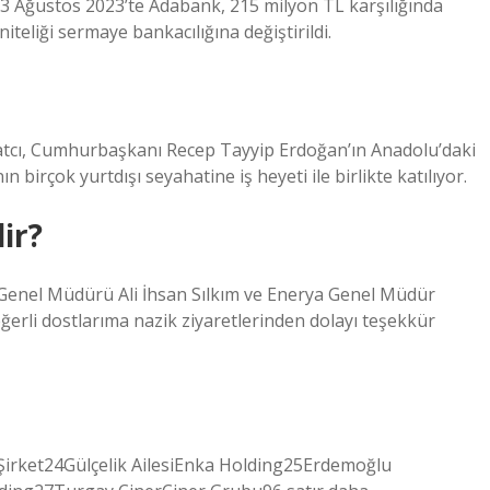
3 Ağustos 2023’te Adabank, 215 milyon TL karşılığında
iteliği sermaye bankacılığına değiştirildi.
atcı, Cumhurbaşkanı Recep Tayyip Erdoğan’ın Anadolu’daki
birçok yurtdışı seyahatine iş heyeti ile birlikte katılıyor.
ir?
Genel Müdürü Ali İhsan Sılkım ve Enerya Genel Müdür
eğerli dostlarıma nazik ziyaretlerinden dolayı teşekkür
dıŞirket24Gülçelik AilesiEnka Holding25Erdemoğlu