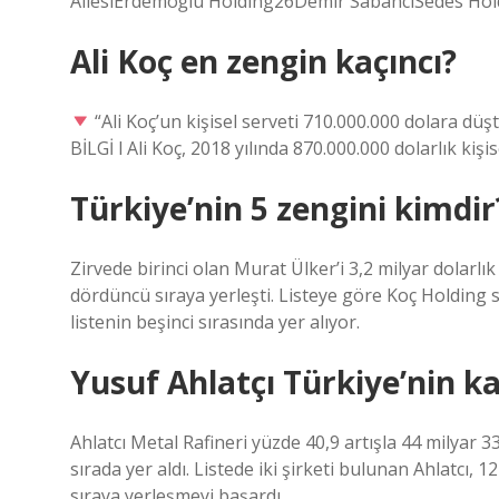
AilesiErdemoğlu Holding26Demir SabancıSedes Hol
Ali Koç en zengin kaçıncı?
“Ali Koç’un kişisel serveti 710.000.000 dolara düşt
BİLGİ l Ali Koç, 2018 yılında 870.000.000 dolarlık kişis
Türkiye’nin 5 zengini kimdir
Zirvede birinci olan Murat Ülker’i 3,2 milyar dolarl
dördüncü sıraya yerleşti. Listeye göre Koç Holding s
listenin beşinci sırasında yer alıyor.
Yusuf Ahlatçı Türkiye’nin ka
Ahlatcı Metal Rafineri yüzde 40,9 artışla 44 milyar 335
sırada yer aldı. Listede iki şirketi bulunan Ahlatcı,
sıraya yerleşmeyi başardı.