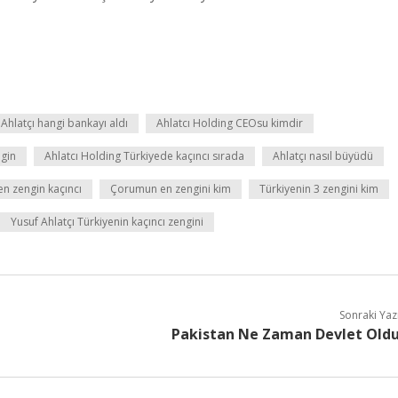
Ahlatçı hangi bankayı aldı
Ahlatcı Holding CEOsu kimdir
ngin
Ahlatcı Holding Türkiyede kaçıncı sırada
Ahlatçı nasıl büyüdü
en zengin kaçıncı
Çorumun en zengini kim
Türkiyenin 3 zengini kim
Yusuf Ahlatçı Türkiyenin kaçıncı zengini
Sonraki Yaz
Pakistan Ne Zaman Devlet Old