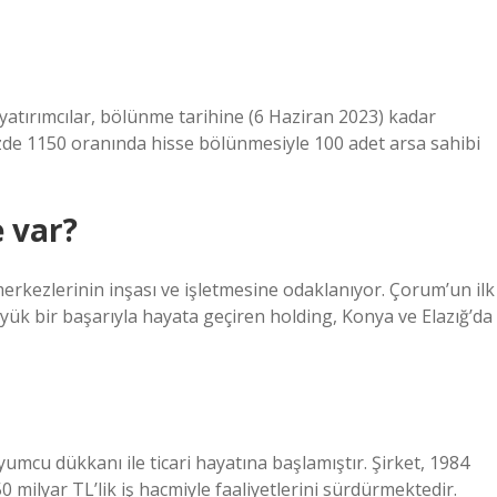
atırımcılar, bölünme tarihine (6 Haziran 2023) kadar
zde 1150 oranında hisse bölünmesiyle 100 adet arsa sahibi
e var?
erkezlerinin inşası ve işletmesine odaklanıyor. Çorum’un ilk
ük bir başarıyla hayata geçiren holding, Konya ve Elazığ’da
umcu dükkanı ile ticari hayatına başlamıştır. Şirket, 1984
50 milyar TL’lik iş hacmiyle faaliyetlerini sürdürmektedir.