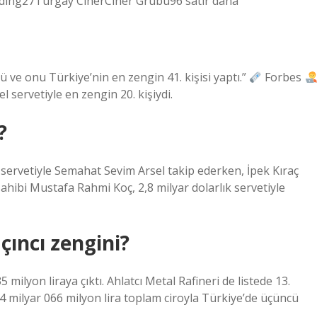
ding27Turgay CinerCiner Grubu96 satır daha
ü ve onu Türkiye’nin en zengin 41. kişisi yaptı.”
Forbes
el servetiyle en zengin 20. kişiydi.
?
ık servetiyle Semahat Sevim Arsel takip ederken, İpek Kıraç
ahibi Mustafa Rahmi Koç, 2,8 milyar dolarlık servetiyle
çıncı zengini?
 milyon liraya çıktı. Ahlatcı Metal Rafineri de listede 13.
 124 milyar 066 milyon lira toplam ciroyla Türkiye’de üçüncü