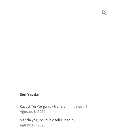
Sidebar
Son Yazılar
elexbet y
Kuveyt Türk’te günlük transfer limiti nedir ?
Ağustos 8, 2026
Manda yoğurdunun özelliği nedir ?
Ağustos 7, 2026