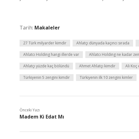
Tarih:
Makaleler
27 Türk milyarder kimdir
Ahlatçı dünyada kaçıncı sırada
Ahlatcı Holding hangi illerde var
Ahlatcı Holding ne kadar ze
Ahlatçı yüzde kaç bölündü
Ahmet Ahlatçı kimdir
Ali Koç 
Türkiyenin 5 zengini kimdir
Türkiyenin ilk 10 zengini kimler
Önceki Yazı
Madem Ki Edat Mı