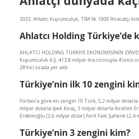
Ahlatçı dünyada kaçı
2022. Ahlatcı Kuyumculuk, TİM İlk 1000 İhracatçı list
Ahlatcı Holding Türkiye’de k
AHLATCI HOLDİNG TÜRKİYE EKONOMİSİNİN ZİRVESİND
Kuyumculuk A.Ş. 413,8 milyar lira cirosuyla 4’üncü sır
28’inci sırada yer aldı.
Türkiye’nin ilk 10 zengini ki
Forbes’a göre en zengin 10 Türk, 5,2 milyar dolarla
milyar dolarla İpek Kıraç, 3 milyar dolarla İbrahim 
Erdemoğlu (2,6 milyar dolar) Ferit Faik Şahenk (2,4 m
Türkiye’nin 3 zengini kim?