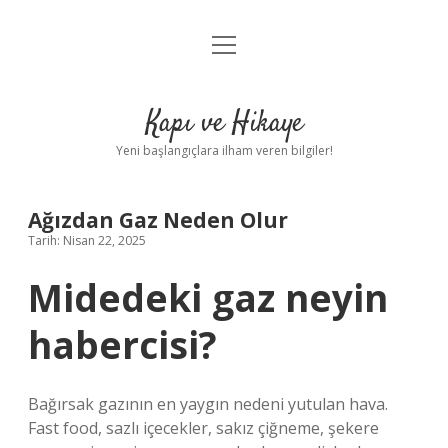
menüyü
Anasayfa
aç
Gizlilik Politikası
Kapı ve Hikaye
Yasal Uyarı
Yeni başlangıçlara ilham veren bilgiler!
Hakkımızda
Ağızdan Gaz Neden Olur
Tarih: Nisan 22, 2025
Midedeki gaz neyin
habercisi?
Bağırsak gazının en yaygın nedeni yutulan hava.
Fast food, sazlı içecekler, sakız çiğneme, şekere