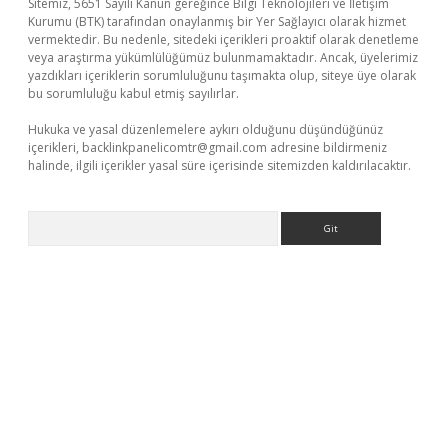
Sitemiz, 5651 Sayılı Kanun gereğince Bilgi Teknolojileri ve İletişim
Kurumu (BTK) tarafından onaylanmış bir Yer Sağlayıcı olarak hizmet
vermektedir. Bu nedenle, sitedeki içerikleri proaktif olarak denetleme
veya araştırma yükümlülüğümüz bulunmamaktadır. Ancak, üyelerimiz
yazdıkları içeriklerin sorumluluğunu taşımakta olup, siteye üye olarak
bu sorumluluğu kabul etmiş sayılırlar.
Hukuka ve yasal düzenlemelere aykırı olduğunu düşündüğünüz
içerikleri,
backlinkpanelicomtr@gmail.com
adresine bildirmeniz
halinde, ilgili içerikler yasal süre içerisinde sitemizden kaldırılacaktır.
Arama
ni giriş adresi
betexper.xyz