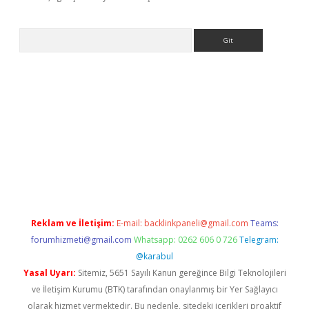
Arama
t yeni giriş adresi
betexper.xyz
Reklam ve İletişim:
E-mail:
backlinkpaneli@gmail.com
Teams:
forumhizmeti@gmail.com
Whatsapp: 0262 606 0 726
Telegram:
@karabul
Yasal Uyarı:
Sitemiz, 5651 Sayılı Kanun gereğince Bilgi Teknolojileri
ve İletişim Kurumu (BTK) tarafından onaylanmış bir Yer Sağlayıcı
olarak hizmet vermektedir. Bu nedenle, sitedeki içerikleri proaktif