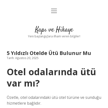
menüyü
Anasayfa
aç
Gizlilik Politikası
Kapı ve Hikaye
Yasal Uyarı
Yeni başlangıçlara ilham veren bilgiler!
Hakkımızda
5 Yıldızlı Otelde Ütü Bulunur Mu
Tarih: Ağustos 20, 2025
Otel odalarında ütü
var mı?
Özetle, otel odalarındaki ütü otel türüne ve sunduğu
hizmetlere bağlıdır.