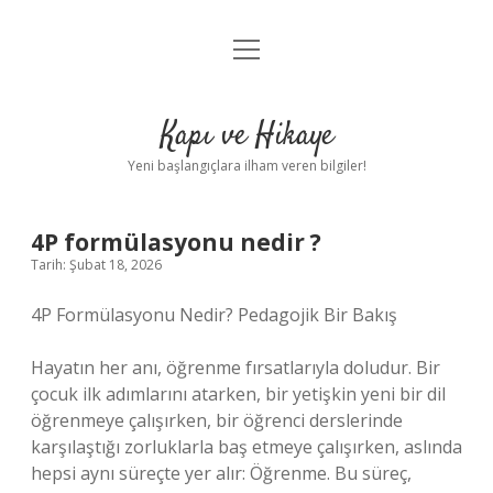
menüyü
Anasayfa
aç
Gizlilik Politikası
Kapı ve Hikaye
Yasal Uyarı
Yeni başlangıçlara ilham veren bilgiler!
Hakkımızda
4P formülasyonu nedir ?
Tarih: Şubat 18, 2026
4P Formülasyonu Nedir? Pedagojik Bir Bakış
Hayatın her anı, öğrenme fırsatlarıyla doludur. Bir
çocuk ilk adımlarını atarken, bir yetişkin yeni bir dil
öğrenmeye çalışırken, bir öğrenci derslerinde
karşılaştığı zorluklarla baş etmeye çalışırken, aslında
hepsi aynı süreçte yer alır: Öğrenme. Bu süreç,