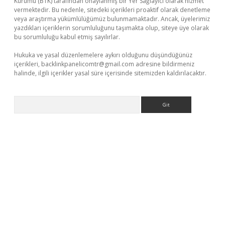
Kurumu (BTK) tarafından onaylanmış bir Yer Sağlayıcı olarak hizmet
vermektedir. Bu nedenle, sitedeki içerikleri proaktif olarak denetleme
veya araştırma yükümlülüğümüz bulunmamaktadır. Ancak, üyelerimiz
yazdıkları içeriklerin sorumluluğunu taşımakta olup, siteye üye olarak
bu sorumluluğu kabul etmiş sayılırlar.
Hukuka ve yasal düzenlemelere aykırı olduğunu düşündüğünüz
içerikleri,
backlinkpanelicomtr@gmail.com
adresine bildirmeniz
halinde, ilgili içerikler yasal süre içerisinde sitemizden kaldırılacaktır.
Arama
bet yeni giriş adresi
betexper.xyz