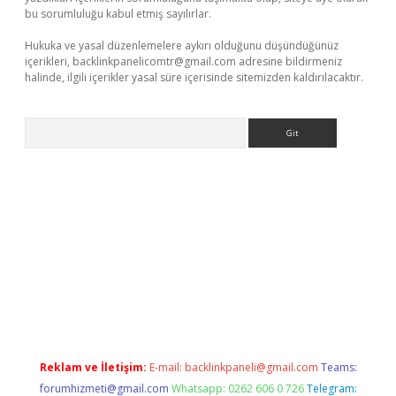
bu sorumluluğu kabul etmiş sayılırlar.
Hukuka ve yasal düzenlemelere aykırı olduğunu düşündüğünüz
içerikleri,
backlinkpanelicomtr@gmail.com
adresine bildirmeniz
halinde, ilgili içerikler yasal süre içerisinde sitemizden kaldırılacaktır.
Arama
elexbet yeni giriş adresi
betexper.xyz
Reklam ve İletişim:
E-mail:
backlinkpaneli@gmail.com
Teams:
forumhizmeti@gmail.com
Whatsapp: 0262 606 0 726
Telegram: