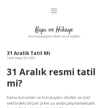
menüyü
Anasayfa
aç
Gizlilik Politikası
Kapı ve Hikaye
Yasal Uyarı
Yeni başlangıçlara ilham veren bilgiler!
Hakkımızda
31 Aralik Tatil Mi
Tarih: Mayıs 20, 2025
31 Aralık resmi tatil
mi?
Kamu kurumları ve kuruluşları, okullar ve özel
sektördeki birçok şirket şu anda çalışmamaktadır.