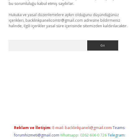
bu sorumluluğu kabul etmiş sayılırlar.
Hukuka ve yasal düzenlemelere aykırı olduğunu düşündüğünüz
içerikleri,
backlinkpanelicomtr@gmail.com
adresine bildirmeniz
halinde, ilgili içerikler yasal süre içerisinde sitemizden kaldırılacaktır.
Arama
.xyz
Reklam ve İletişim:
E-mail:
backlinkpaneli@gmail.com
Teams:
forumhizmeti@gmail.com
Whatsapp: 0262 606 0 726
Telegram: