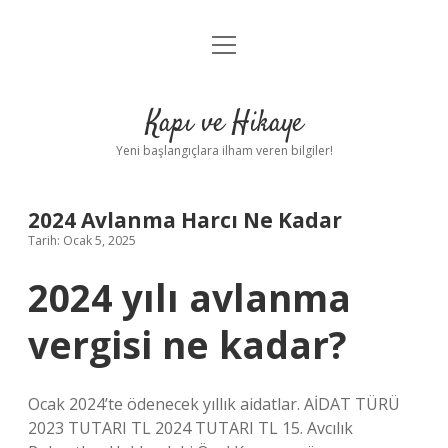
menüyü
Anasayfa
aç
Gizlilik Politikası
Kapı ve Hikaye
Yasal Uyarı
Yeni başlangıçlara ilham veren bilgiler!
Hakkımızda
2024 Avlanma Harcı Ne Kadar
Tarih: Ocak 5, 2025
2024 yılı avlanma
vergisi ne kadar?
Ocak 2024’te ödenecek yıllık aidatlar. AİDAT TÜRÜ
2023 TUTARI TL 2024 TUTARI TL 15. Avcılık