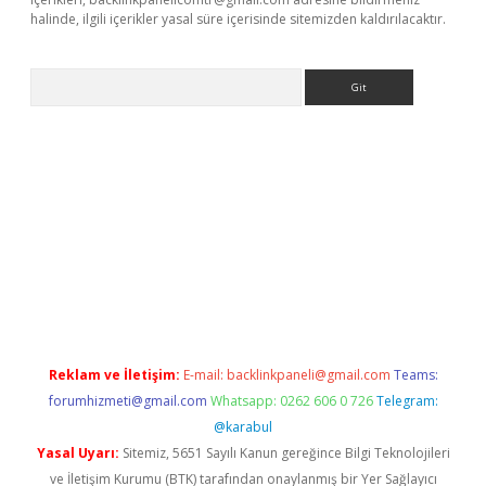
halinde, ilgili içerikler yasal süre içerisinde sitemizden kaldırılacaktır.
Arama
t yeni giriş adresi
betexper.xyz
Reklam ve İletişim:
E-mail:
backlinkpaneli@gmail.com
Teams:
forumhizmeti@gmail.com
Whatsapp: 0262 606 0 726
Telegram:
@karabul
Yasal Uyarı:
Sitemiz, 5651 Sayılı Kanun gereğince Bilgi Teknolojileri
ve İletişim Kurumu (BTK) tarafından onaylanmış bir Yer Sağlayıcı