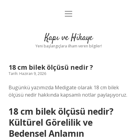
menüyü
Anasayfa
aç
Gizlilik Politikası
Kapı ve Hikaye
Yasal Uyarı
Yeni başlangıçlara ilham veren bilgiler!
Hakkımızda
18 cm bilek ölçüsü nedir ?
Tarih: Haziran 9, 2026
Bugünkü yazımızda Medigate olarak 18 cm bilek
ölçüsü nedir hakkında kapsamlı notlar paylaşıyoruz.
18 cm bilek ölçüsü nedir?
Kültürel Görelilik ve
Bedensel Anlamın