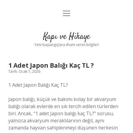
menüyü
Anasayfa
aç
Gizlilik Politikası
Kapı ve Hikaye
Yasal Uyarı
Yeni başlangıçlara ilham veren bilgiler!
Hakkımızda
1 Adet Japon Balığı Kaç TL ?
Tarih: Ocak 1, 2026
1 Adet Japon Balığı Kaç TL?
Japon balığı, küçük ve bakımı kolay bir akvaryum
balığı olarak evlerde en sık tercih edilen türlerden
biri. Ancak, “1 adet Japon balığı kaç TL?” sorusu,
yalnızca akvaryum meraklılarının değil, aynı
zamanda hayvan sahiplenmeyi düşünen herkesin