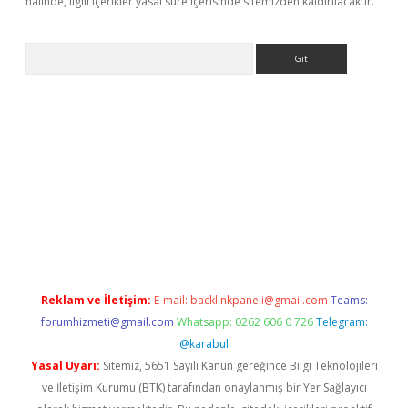
halinde, ilgili içerikler yasal süre içerisinde sitemizden kaldırılacaktır.
Arama
 adresi
betexper.xyz
Reklam ve İletişim:
E-mail:
backlinkpaneli@gmail.com
Teams:
forumhizmeti@gmail.com
Whatsapp: 0262 606 0 726
Telegram:
@karabul
Yasal Uyarı:
Sitemiz, 5651 Sayılı Kanun gereğince Bilgi Teknolojileri
ve İletişim Kurumu (BTK) tarafından onaylanmış bir Yer Sağlayıcı