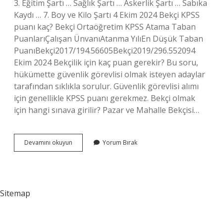
3. Eğitim Şartı … Sağlık Şartı … Askerlik Şartı … Sabıka
Kaydı … 7. Boy ve Kilo Şartı 4 Ekim 2024 Bekçi KPSS
puanı kaç? Bekçi Ortaöğretim KPSS Atama Taban
PuanlarıÇalışan ÜnvanıAtanma YılıEn Düşük Taban
PuanıBekçi2017/194.56605Bekçi2019/296.552094
Ekim 2024 Bekçilik için kaç puan gerekir? Bu soru,
hükümette güvenlik görevlisi olmak isteyen adaylar
tarafından sıklıkla sorulur. Güvenlik görevlisi alımı
için genellikle KPSS puanı gerekmez. Bekçi olmak
için hangi sınava girilir? Pazar ve Mahalle Bekçisi…
Bekçi
Devamını okuyun
Yorum Bırak
Olmak
Için
Kaç
Puan
Gerekir
Sitemap