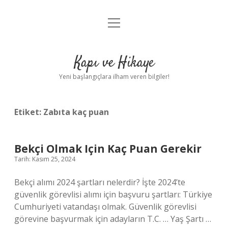
menüyü
Anasayfa
aç
Gizlilik Politikası
Kapı ve Hikaye
Yasal Uyarı
Yeni başlangıçlara ilham veren bilgiler!
Hakkımızda
Etiket:
Zabıta kaç puan
Bekçi Olmak Için Kaç Puan Gerekir
Tarih: Kasım 25, 2024
Bekçi alımı 2024 şartları nelerdir? İşte 2024’te
güvenlik görevlisi alımı için başvuru şartları: Türkiye
Cumhuriyeti vatandaşı olmak. Güvenlik görevlisi
görevine başvurmak için adayların T.C. … Yaş Şartı …