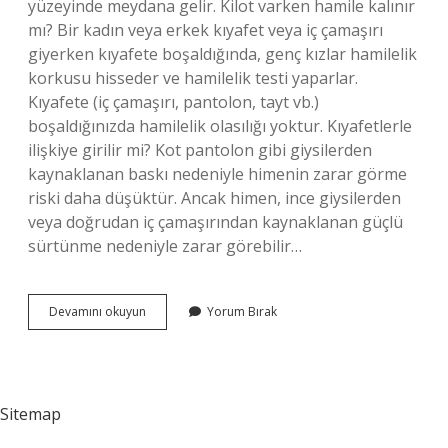
yüzeyinde meydana gelir. Kilot varken hamile kalınır
mı? Bir kadın veya erkek kıyafet veya iç çamaşırı
giyerken kıyafete boşaldığında, genç kızlar hamilelik
korkusu hisseder ve hamilelik testi yaparlar.
Kıyafete (iç çamaşırı, pantolon, tayt vb.)
boşaldığınızda hamilelik olasılığı yoktur. Kıyafetlerle
ilişkiye girilir mi? Kot pantolon gibi giysilerden
kaynaklanan baskı nedeniyle himenin zarar görme
riski daha düşüktür. Ancak himen, ince giysilerden
veya doğrudan iç çamaşırından kaynaklanan güçlü
sürtünme nedeniyle zarar görebilir…
Sürtünme
Devamını okuyun
Yorum Bırak
Cinsel
Ilişkiye
Girer
Mi
Sitemap