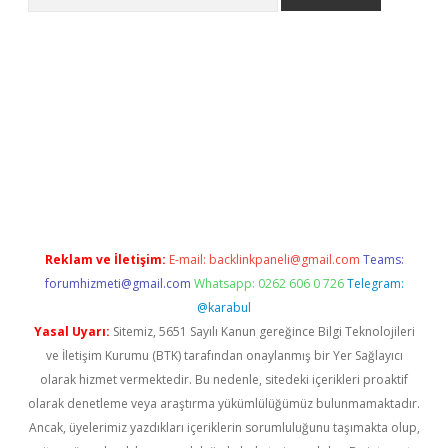
texper.xyz
Reklam ve İletişim:
E-mail:
backlinkpaneli@gmail.com
Teams:
forumhizmeti@gmail.com
Whatsapp: 0262 606 0 726
Telegram:
@karabul
Yasal Uyarı:
Sitemiz, 5651 Sayılı Kanun gereğince Bilgi Teknolojileri
ve İletişim Kurumu (BTK) tarafından onaylanmış bir Yer Sağlayıcı
olarak hizmet vermektedir. Bu nedenle, sitedeki içerikleri proaktif
olarak denetleme veya araştırma yükümlülüğümüz bulunmamaktadır.
Ancak, üyelerimiz yazdıkları içeriklerin sorumluluğunu taşımakta olup,