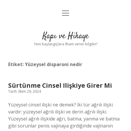
menüyü
Anasayfa
aç
Gizlilik Politikası
Kapı ve Hikaye
Yasal Uyarı
Yeni başlangıçlara ilham veren bilgiler!
Hakkımızda
Etiket:
Yüzeysel disparoni nedir
Sürtünme Cinsel Ilişkiye Girer Mi
Tarih: Ekim 29, 2024
Yüzeysel cinsel ilişki ne demek? İki tür ağrılı ilişki
vardır: yüzeysel ağrılı ilişki ve derin ağrılı ilişki.
Yüzeysel ağrılı ilişkide ağrı, batma, yanma ve batma
gibi sorunlar penis vajinaya girdiğinde vajinanın