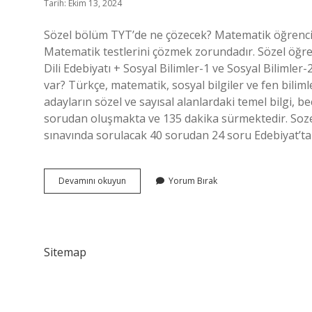
Tarih: Ekim 13, 2024
Sözel bölüm TYT’de ne çözecek? Matematik öğrenciler
Matematik testlerini çözmek zorundadır. Sözel öğrenc
Dili Edebiyatı + Sosyal Bilimler-1 ve Sosyal Bilimle
var? Türkçe, matematik, sosyal bilgiler ve fen biliml
adayların sözel ve sayısal alanlardaki temel bilgi, bec
sorudan oluşmakta ve 135 dakika sürmektedir. Sozel
sınavında sorulacak 40 sorudan 24 soru Edebiyat’ta
Tyt
Devamını okuyun
Yorum Bırak
Sözel
Hangi
Dersler
Var
Sitemap