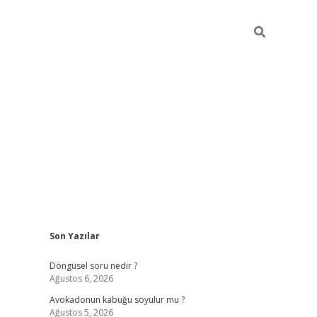
Sidebar
Son Yazılar
elexbet yeni giriş adresi
betexper.xyz
Döngüsel soru nedir ?
Ağustos 6, 2026
Avokadonun kabuğu soyulur mu ?
Ağustos 5, 2026