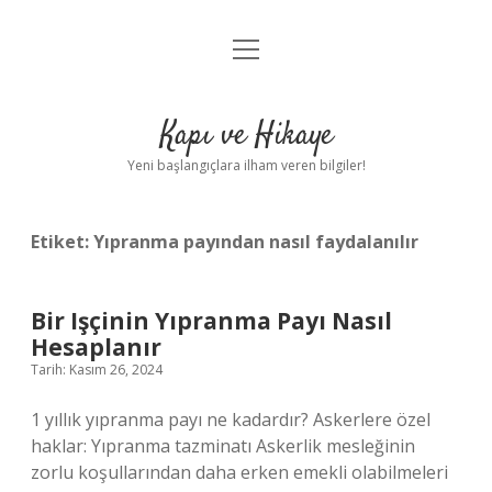
menüyü
Anasayfa
aç
Gizlilik Politikası
Kapı ve Hikaye
Yasal Uyarı
Yeni başlangıçlara ilham veren bilgiler!
Hakkımızda
Etiket:
Yıpranma payından nasıl faydalanılır
Bir Işçinin Yıpranma Payı Nasıl
Hesaplanır
Tarih: Kasım 26, 2024
1 yıllık yıpranma payı ne kadardır? Askerlere özel
haklar: Yıpranma tazminatı Askerlik mesleğinin
zorlu koşullarından daha erken emekli olabilmeleri