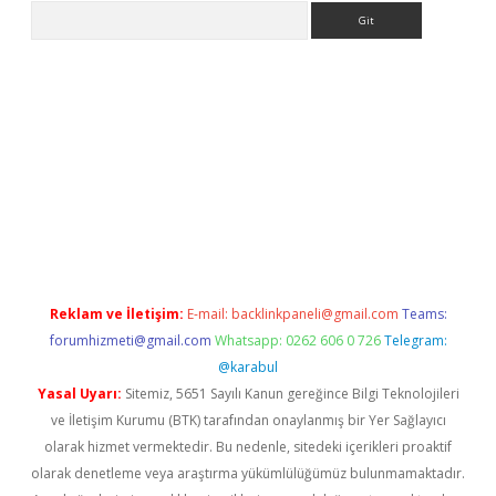
Arama
texper.xyz
Reklam ve İletişim:
E-mail:
backlinkpaneli@gmail.com
Teams:
forumhizmeti@gmail.com
Whatsapp: 0262 606 0 726
Telegram:
@karabul
Yasal Uyarı:
Sitemiz, 5651 Sayılı Kanun gereğince Bilgi Teknolojileri
ve İletişim Kurumu (BTK) tarafından onaylanmış bir Yer Sağlayıcı
olarak hizmet vermektedir. Bu nedenle, sitedeki içerikleri proaktif
olarak denetleme veya araştırma yükümlülüğümüz bulunmamaktadır.