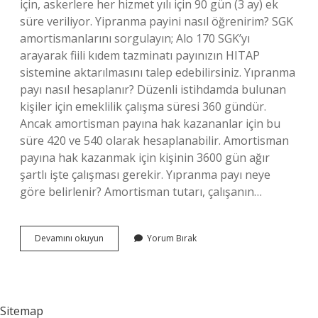
için, askerlere her hizmet yılı için 90 gün (3 ay) ek
süre veriliyor. Yipranma payini nasıl öğrenirim? SGK
amortismanlarını sorgulayın; Alo 170 SGK’yı
arayarak fiili kıdem tazminatı payınızın HITAP
sistemine aktarılmasını talep edebilirsiniz. Yıpranma
payı nasıl hesaplanır? Düzenli istihdamda bulunan
kişiler için emeklilik çalışma süresi 360 gündür.
Ancak amortisman payına hak kazananlar için bu
süre 420 ve 540 olarak hesaplanabilir. Amortisman
payına hak kazanmak için kişinin 3600 gün ağır
şartlı işte çalışması gerekir. Yıpranma payı neye
göre belirlenir? Amortisman tutarı, çalışanın…
Bir
Devamını okuyun
Yorum Bırak
Işçinin
Yıpranma
Payı
Nasıl
Hesaplanır
Sitemap