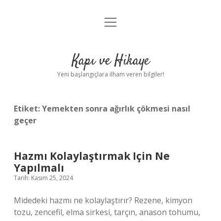
menüyü
Anasayfa
aç
Gizlilik Politikası
Kapı ve Hikaye
Yasal Uyarı
Yeni başlangıçlara ilham veren bilgiler!
Hakkımızda
Etiket:
Yemekten sonra ağırlık çökmesi nasıl
geçer
Hazmı Kolaylaştırmak Için Ne
Yapılmalı
Tarih: Kasım 25, 2024
Midedeki hazmı ne kolaylaştırır? Rezene, kimyon
tozu, zencefil, elma sirkesi, tarçın, anason tohumu,