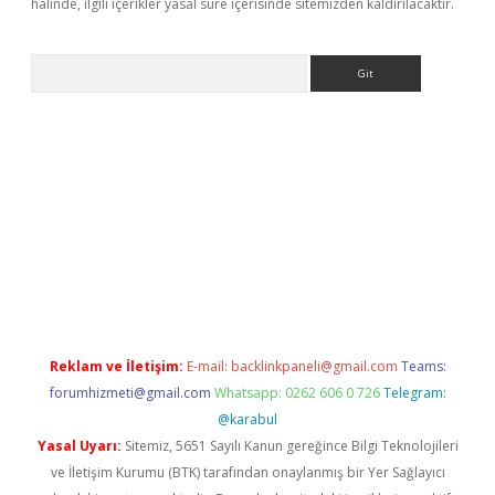
halinde, ilgili içerikler yasal süre içerisinde sitemizden kaldırılacaktır.
Arama
er.xyz
Reklam ve İletişim:
E-mail:
backlinkpaneli@gmail.com
Teams:
forumhizmeti@gmail.com
Whatsapp: 0262 606 0 726
Telegram:
@karabul
Yasal Uyarı:
Sitemiz, 5651 Sayılı Kanun gereğince Bilgi Teknolojileri
ve İletişim Kurumu (BTK) tarafından onaylanmış bir Yer Sağlayıcı