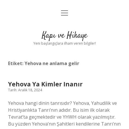
menüyü
Anasayfa
aç
Gizlilik Politikası
Kapı ve Hikaye
Yasal Uyarı
Yeni başlangıçlara ilham veren bilgiler!
Hakkımızda
Etiket:
Yehova ne anlama gelir
Yehova Ya Kimler Inanır
Tarih: Aralık 18, 2024
Yehova hangi dinin tanrısıdır? Yehova, Yahudilik ve
Hristiyanlıkta Tanrı’nın adıdır. Bu isim ilk olarak
Tevrat’ta geçmektedir ve YHWH olarak yazılmıştır.
Bu yüzden Yehova’nın Şahitleri kendilerine Tanrı’nın