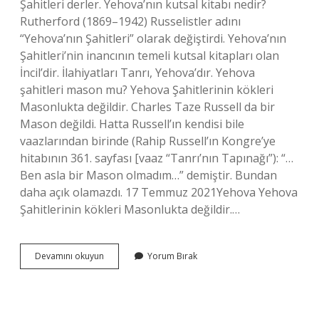
Şahitleri derler. Yehova’nın kutsal kitabı nedir?
Rutherford (1869–1942) Russelistler adını
“Yehova’nın Şahitleri” olarak değiştirdi. Yehova’nın
Şahitleri’nin inancının temeli kutsal kitapları olan
İncil’dir. İlahiyatları Tanrı, Yehova’dır. Yehova
şahitleri mason mu? Yehova Şahitlerinin kökleri
Masonlukta değildir. Charles Taze Russell da bir
Mason değildi. Hatta Russell’ın kendisi bile
vaazlarından birinde (Rahip Russell’ın Kongre’ye
hitabının 361. sayfası [vaaz “Tanrı’nın Tapınağı”): “…
Ben asla bir Mason olmadım…” demiştir. Bundan
daha açık olamazdı. 17 Temmuz 2021Yehova Yehova
Şahitlerinin kökleri Masonlukta değildir.…
Yehova
Devamını okuyun
Yorum Bırak
Ya
Kimler
Inanır