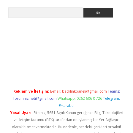
Arama
er.xyz
Reklam ve İletişim:
E-mail:
backlinkpaneli@gmail.com
Teams:
forumhizmeti@gmail.com
Whatsapp: 0262 606 0 726
Telegram:
@karabul
Yasal Uyarı:
Sitemiz, 5651 Sayılı Kanun gereğince Bilgi Teknolojileri
ve İletişim Kurumu (BTK) tarafından onaylanmış bir Yer Sağlayıcı
olarak hizmet vermektedir. Bu nedenle, sitedeki içerikleri proaktif