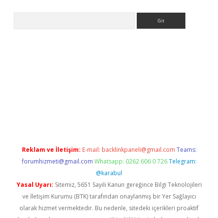
Arama
er.xyz
Reklam ve İletişim:
E-mail:
backlinkpaneli@gmail.com
Teams:
forumhizmeti@gmail.com
Whatsapp: 0262 606 0 726
Telegram:
@karabul
Yasal Uyarı:
Sitemiz, 5651 Sayılı Kanun gereğince Bilgi Teknolojileri
ve İletişim Kurumu (BTK) tarafından onaylanmış bir Yer Sağlayıcı
olarak hizmet vermektedir. Bu nedenle, sitedeki içerikleri proaktif