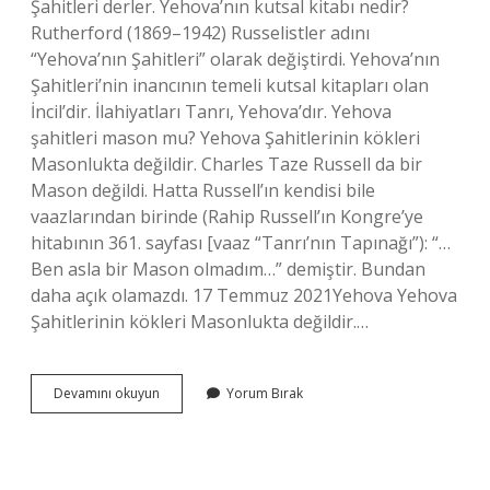
Şahitleri derler. Yehova’nın kutsal kitabı nedir?
Rutherford (1869–1942) Russelistler adını
“Yehova’nın Şahitleri” olarak değiştirdi. Yehova’nın
Şahitleri’nin inancının temeli kutsal kitapları olan
İncil’dir. İlahiyatları Tanrı, Yehova’dır. Yehova
şahitleri mason mu? Yehova Şahitlerinin kökleri
Masonlukta değildir. Charles Taze Russell da bir
Mason değildi. Hatta Russell’ın kendisi bile
vaazlarından birinde (Rahip Russell’ın Kongre’ye
hitabının 361. sayfası [vaaz “Tanrı’nın Tapınağı”): “…
Ben asla bir Mason olmadım…” demiştir. Bundan
daha açık olamazdı. 17 Temmuz 2021Yehova Yehova
Şahitlerinin kökleri Masonlukta değildir.…
Yehova
Devamını okuyun
Yorum Bırak
Ya
Kimler
Inanır