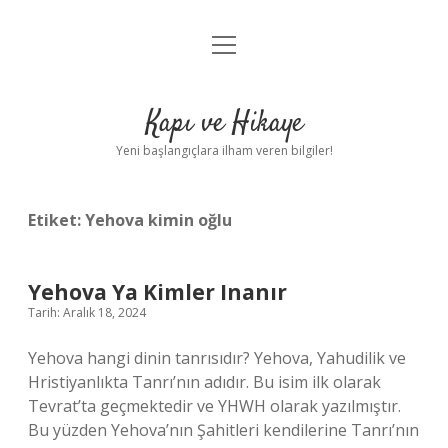
menüyü
Anasayfa
aç
Gizlilik Politikası
Kapı ve Hikaye
Yasal Uyarı
Yeni başlangıçlara ilham veren bilgiler!
Hakkımızda
Etiket:
Yehova kimin oğlu
Yehova Ya Kimler Inanır
Tarih: Aralık 18, 2024
Yehova hangi dinin tanrısıdır? Yehova, Yahudilik ve
Hristiyanlıkta Tanrı’nın adıdır. Bu isim ilk olarak
Tevrat’ta geçmektedir ve YHWH olarak yazılmıştır.
Bu yüzden Yehova’nın Şahitleri kendilerine Tanrı’nın