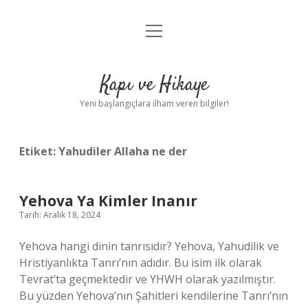
menüyü
Anasayfa
aç
Gizlilik Politikası
Kapı ve Hikaye
Yasal Uyarı
Yeni başlangıçlara ilham veren bilgiler!
Hakkımızda
Etiket:
Yahudiler Allaha ne der
Yehova Ya Kimler Inanır
Tarih: Aralık 18, 2024
Yehova hangi dinin tanrısıdır? Yehova, Yahudilik ve
Hristiyanlıkta Tanrı’nın adıdır. Bu isim ilk olarak
Tevrat’ta geçmektedir ve YHWH olarak yazılmıştır.
Bu yüzden Yehova’nın Şahitleri kendilerine Tanrı’nın