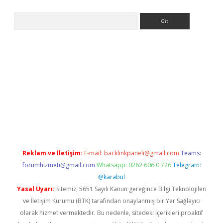
Arama
er.xyz
Reklam ve İletişim:
E-mail:
backlinkpaneli@gmail.com
Teams:
forumhizmeti@gmail.com
Whatsapp: 0262 606 0 726
Telegram:
@karabul
Yasal Uyarı:
Sitemiz, 5651 Sayılı Kanun gereğince Bilgi Teknolojileri
ve İletişim Kurumu (BTK) tarafından onaylanmış bir Yer Sağlayıcı
olarak hizmet vermektedir. Bu nedenle, sitedeki içerikleri proaktif