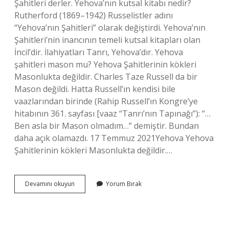
Şahitleri derler. Yehova’nın kutsal kitabı nedir?
Rutherford (1869–1942) Russelistler adını
“Yehova’nın Şahitleri” olarak değiştirdi. Yehova’nın
Şahitleri’nin inancının temeli kutsal kitapları olan
İncil’dir. İlahiyatları Tanrı, Yehova’dır. Yehova
şahitleri mason mu? Yehova Şahitlerinin kökleri
Masonlukta değildir. Charles Taze Russell da bir
Mason değildi. Hatta Russell’ın kendisi bile
vaazlarından birinde (Rahip Russell’ın Kongre’ye
hitabının 361. sayfası [vaaz “Tanrı’nın Tapınağı”): “…
Ben asla bir Mason olmadım…” demiştir. Bundan
daha açık olamazdı. 17 Temmuz 2021Yehova Yehova
Şahitlerinin kökleri Masonlukta değildir.…
Yehova
Devamını okuyun
Yorum Bırak
Ya
Kimler
Inanır