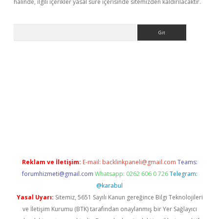
halinde, ilgili içerikler yasal süre içerisinde sitemizden kaldırılacaktır.
Arama
er.xyz
Reklam ve İletişim:
E-mail:
backlinkpaneli@gmail.com
Teams:
forumhizmeti@gmail.com
Whatsapp: 0262 606 0 726
Telegram:
@karabul
Yasal Uyarı:
Sitemiz, 5651 Sayılı Kanun gereğince Bilgi Teknolojileri
ve İletişim Kurumu (BTK) tarafından onaylanmış bir Yer Sağlayıcı