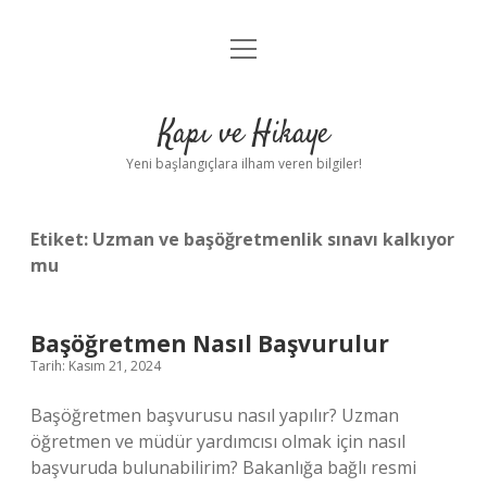
menüyü
Anasayfa
aç
Gizlilik Politikası
Kapı ve Hikaye
Yasal Uyarı
Yeni başlangıçlara ilham veren bilgiler!
Hakkımızda
Etiket:
Uzman ve başöğretmenlik sınavı kalkıyor
mu
Başöğretmen Nasıl Başvurulur
Tarih: Kasım 21, 2024
Başöğretmen başvurusu nasıl yapılır? Uzman
öğretmen ve müdür yardımcısı olmak için nasıl
başvuruda bulunabilirim? Bakanlığa bağlı resmi