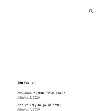
Sidebar
Son Yazılar
elexbet yeni giriş adresi
betexper.xyz
Avokadonun kabuğu soyulur mu ?
Ağustos 5, 2026
Az pişmiş et yumuşak olur mu ?
Ağustos 4, 2026