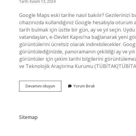
Tarih: Kasım 13, 2024
Google Maps eski tarihe nasıl bakılır? Gezilerinizi b
cihazınızda kullandığınız Google hesabıyla oturum açı
tarih bulmak için üstte bir gün, ay ve yıl seçin. Uy
vatandaşları, e-Devlet Kapısı’na bağlanarak yeni g
görüntülerini ücretsiz olarak indirebilecekler. Goog
görüntülediğinizde, panoramanın çekildiği ay ve yılı
görüntüler için çekim tarihi bilgilerini görüntülem
ve Teknolojik Araştırma Kurumu (TÜBİTAK)TÜBİT
Eski
Devamını okuyun
Yorum Bırak
Uydu
Görüntülerine
Nasıl
Ulaşılır
Sitemap