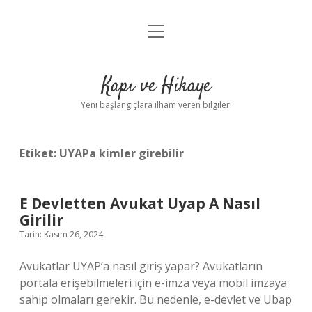
menüyü
Anasayfa
aç
Gizlilik Politikası
Kapı ve Hikaye
Yasal Uyarı
Yeni başlangıçlara ilham veren bilgiler!
Hakkımızda
Etiket:
UYAPa kimler girebilir
E Devletten Avukat Uyap A Nasıl
Girilir
Tarih: Kasım 26, 2024
Avukatlar UYAP’a nasıl giriş yapar? Avukatların
portala erişebilmeleri için e-imza veya mobil imzaya
sahip olmaları gerekir. Bu nedenle, e-devlet ve Ubap