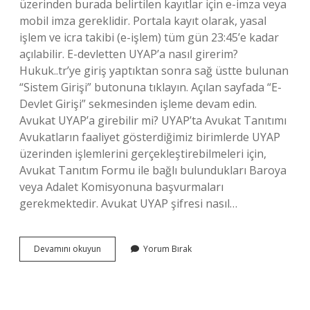
üzerinden burada belirtilen kayıtlar için e-imza veya
mobil imza gereklidir. Portala kayıt olarak, yasal
işlem ve icra takibi (e-işlem) tüm gün 23:45’e kadar
açılabilir. E-devletten UYAP’a nasıl girerim?
Hukuk..tr’ye giriş yaptıktan sonra sağ üstte bulunan
“Sistem Girişi” butonuna tıklayın. Açılan sayfada “E-
Devlet Girişi” sekmesinden işleme devam edin.
Avukat UYAP’a girebilir mi? UYAP’ta Avukat Tanıtımı
Avukatların faaliyet gösterdiğimiz birimlerde UYAP
üzerinden işlemlerini gerçekleştirebilmeleri için,
Avukat Tanıtım Formu ile bağlı bulundukları Baroya
veya Adalet Komisyonuna başvurmaları
gerekmektedir. Avukat UYAP şifresi nasıl…
E
Devamını okuyun
Yorum Bırak
Devletten
Avukat
Uyap
A