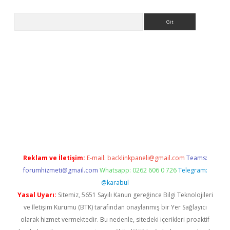
Arama
er.xyz
Reklam ve İletişim:
E-mail:
backlinkpaneli@gmail.com
Teams:
forumhizmeti@gmail.com
Whatsapp: 0262 606 0 726
Telegram:
@karabul
Yasal Uyarı:
Sitemiz, 5651 Sayılı Kanun gereğince Bilgi Teknolojileri
ve İletişim Kurumu (BTK) tarafından onaylanmış bir Yer Sağlayıcı
olarak hizmet vermektedir. Bu nedenle, sitedeki içerikleri proaktif