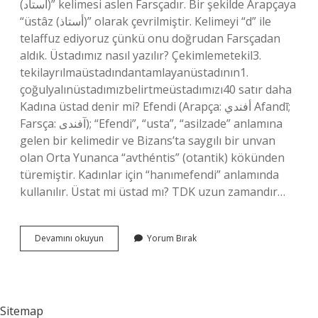
(أستاد)” kelimesi aslen Farsçadır. Bir şekilde Arapçaya
“üstâz (أستاذ)” olarak çevrilmiştir. Kelimeyi “d” ile
telaffuz ediyoruz çünkü onu doğrudan Farsçadan
aldık. Üstadımız nasıl yazılır? Çekimlemetekil3.
tekilayrılmaüstadındantamlayanüstadının1.
çoğulyalınüstadımızbelirtmeüstadımızı40 satır daha
Kadına üstad denir mi? Efendi (Arapça: أفندي Afandī;
Farsça: آفندی‎); “Efendi”, “usta”, “asilzade” anlamına
gelen bir kelimedir ve Bizans’ta saygılı bir unvan
olan Orta Yunanca “avthéntis” (otantik) kökünden
türemiştir. Kadınlar için “hanımefendi” anlamında
kullanılır. Üstat mi üstad mı? TDK uzun zamandır…
Üstad
Devamını okuyun
Yorum Bırak
Mi
Üstat
Mi
Sitemap