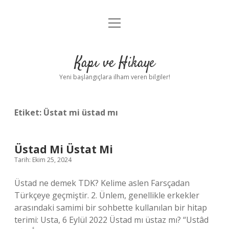
menüyü
Anasayfa
aç
Gizlilik Politikası
Kapı ve Hikaye
Yasal Uyarı
Yeni başlangıçlara ilham veren bilgiler!
Hakkımızda
Etiket:
Üstat mi üstad mı
Üstad Mi Üstat Mi
Tarih: Ekim 25, 2024
Üstad ne demek TDK? Kelime aslen Farsçadan
Türkçeye geçmiştir. 2. Ünlem, genellikle erkekler
arasındaki samimi bir sohbette kullanılan bir hitap
terimi: Usta, 6 Eylül 2022 Üstad mı üstaz mı? “Ustâd