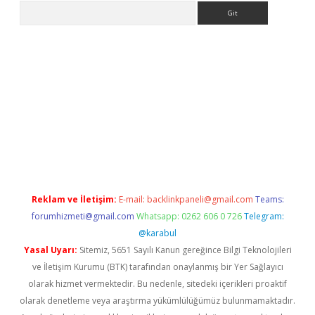
Arama
er.xyz
Reklam ve İletişim:
E-mail:
backlinkpaneli@gmail.com
Teams:
forumhizmeti@gmail.com
Whatsapp: 0262 606 0 726
Telegram:
@karabul
Yasal Uyarı:
Sitemiz, 5651 Sayılı Kanun gereğince Bilgi Teknolojileri
ve İletişim Kurumu (BTK) tarafından onaylanmış bir Yer Sağlayıcı
olarak hizmet vermektedir. Bu nedenle, sitedeki içerikleri proaktif
olarak denetleme veya araştırma yükümlülüğümüz bulunmamaktadır.