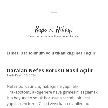
menüyü
Anasayfa
aç
Gizlilik Politikası
Kapı ve Hikaye
Yasal Uyarı
Yeni başlangıçlara ilham veren bilgiler!
Hakkımızda
Etiket:
Üst solunum yolu tıkanıklığı nasıl açılır
Daralan Nefes Borusu Nasıl Açılır
Tarih: Kasım 10, 2024
Nefes borusunu açmak için ne yapmalı?
Trakeostomi, akciğerlere hava girmesini sağlamak
için boyundan soluk borusuna cerrahi bir kesi
yapılmasını içerir. Geçici veya kalıcı olabilen bu