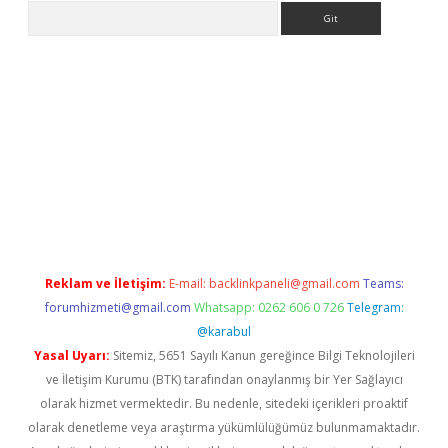
Arama
er.xyz
Reklam ve İletişim:
E-mail:
backlinkpaneli@gmail.com
Teams:
forumhizmeti@gmail.com
Whatsapp: 0262 606 0 726
Telegram:
@karabul
Yasal Uyarı:
Sitemiz, 5651 Sayılı Kanun gereğince Bilgi Teknolojileri
ve İletişim Kurumu (BTK) tarafından onaylanmış bir Yer Sağlayıcı
olarak hizmet vermektedir. Bu nedenle, sitedeki içerikleri proaktif
olarak denetleme veya araştırma yükümlülüğümüz bulunmamaktadır.