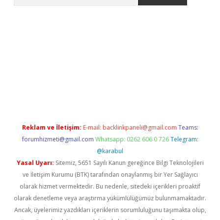
er.xyz
Reklam ve İletişim:
E-mail:
backlinkpaneli@gmail.com
Teams:
forumhizmeti@gmail.com
Whatsapp: 0262 606 0 726
Telegram:
@karabul
Yasal Uyarı:
Sitemiz, 5651 Sayılı Kanun gereğince Bilgi Teknolojileri
ve İletişim Kurumu (BTK) tarafından onaylanmış bir Yer Sağlayıcı
olarak hizmet vermektedir. Bu nedenle, sitedeki içerikleri proaktif
olarak denetleme veya araştırma yükümlülüğümüz bulunmamaktadır.
Ancak, üyelerimiz yazdıkları içeriklerin sorumluluğunu taşımakta olup,