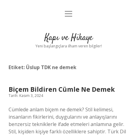
menüyü
Anasayfa
aç
Gizlilik Politikası
Kapı ve Hikaye
Yasal Uyarı
Yeni başlangıçlara ilham veren bilgiler!
Hakkımızda
Etiket:
Üslup TDK ne demek
Biçem Bildiren Cümle Ne Demek
Tarih: Kasım 3, 2024
Cümlede anlam biçem ne demek? Stil kelimesi,
insanların fikirlerini, duygularını ve anlayışlarını
benzersiz tekniklerle ifade etmeleri anlamına gelir.
Stil, kişiden kişiye farklı özelliklere sahiptir. Türk Dil