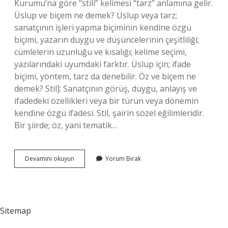
Kurumu’na göre “stili” kelimesi “tarz” anlamına gelir.
Üslup ve biçem ne demek? Üslup veya tarz;
sanatçının işleri yapma biçiminin kendine özgü
biçimi, yazarın duygu ve düşüncelerinin çeşitliliği;
cümlelerin uzunluğu ve kısalığı; kelime seçimi,
yazılarındaki uyumdaki farktır. Üslup için; ifade
biçimi, yöntem, tarz da denebilir. Öz ve biçem ne
demek? Stil]: Sanatçının görüş, duygu, anlayış ve
ifadedeki özellikleri veya bir türün veya dönemin
kendine özgü ifadesi. Stil, şairin sözel eğilimleridir.
Bir şiirde; öz, ​​yani tematik…
Biçem
Devamını okuyun
Yorum Bırak
Bildiren
Cümle
Ne
Demek
Sitemap