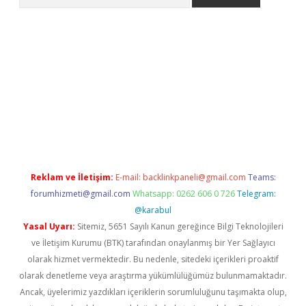
er.xyz
Reklam ve İletişim:
E-mail:
backlinkpaneli@gmail.com
Teams:
forumhizmeti@gmail.com
Whatsapp: 0262 606 0 726
Telegram:
@karabul
Yasal Uyarı:
Sitemiz, 5651 Sayılı Kanun gereğince Bilgi Teknolojileri
ve İletişim Kurumu (BTK) tarafından onaylanmış bir Yer Sağlayıcı
olarak hizmet vermektedir. Bu nedenle, sitedeki içerikleri proaktif
olarak denetleme veya araştırma yükümlülüğümüz bulunmamaktadır.
Ancak, üyelerimiz yazdıkları içeriklerin sorumluluğunu taşımakta olup,