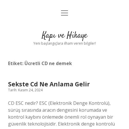
menüyü
Anasayfa
aç
Gizlilik Politikası
Kapı ve Hikaye
Yasal Uyarı
Yeni başlangıçlara ilham veren bilgiler!
Hakkımızda
Etiket:
Ücretli CD ne demek
Sekste Cd Ne Anlama Gelir
Tarih: Kasım 24, 2024
CD ESC nedir? ESC (Elektronik Denge Kontrolü),
sürüş sırasında aracın dengesini korumada ve
kontrol kaybını önlemede önemli rol oynayan bir
güvenlik teknolojisidir. Elektronik denge kontrolü