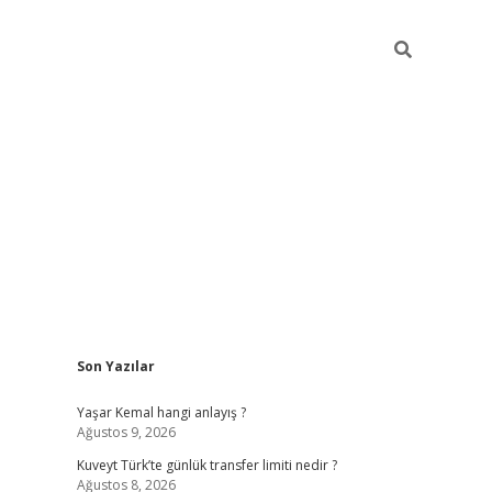
Sidebar
Son Yazılar
elexbet yeni giriş adresi
betexper.xyz
Yaşar Kemal hangi anlayış ?
Ağustos 9, 2026
Kuveyt Türk’te günlük transfer limiti nedir ?
Ağustos 8, 2026