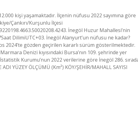
12.000 kişi yaşamaktadır. İlçenin nüfusu 2022 sayımına göre
iye/Çankırı/Kurşunlu İlçesi
220198.4663.50020208.4243. İnegöl Huzur Mahallesi’nin
Saat DilimiUTC+03. İnegöl Alanyurt’un nüfusu ne kadar?
s 2024’te gözden geçirilen kararlı sürüm gösterilmektedir.
 Marmara Denizi kıyısındaki Bursa’nın 109. şehrinde yer
İstatistik Kurumu’nun 2022 verilerine göre İnegöl 286. sırad
İLÇE ADI YÜZEY ÖLÇÜMÜ (Km²) KÖY/ŞEHİR/MAHALL SAYISI