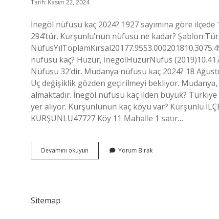
Tarih: Kasım 22, 2024
İnegöl nüfusu kaç 2024? 1927 sayımına göre ilçede 
294’tür. Kurşunlu’nun nüfusu ne kadar? Şablon:Türk
NüfusYılToplamKırsal20177.9553.000201810.3075.49
nüfusu kaç? Huzur, İnegölHuzurNüfus (2019)10.417
Nüfusu 32’dir. Mudanya nüfusu kaç 2024? 18 Ağusto
Üç değişiklik gözden geçirilmeyi bekliyor. Mudanya,
almaktadır. İnegöl nüfusu kaç ilden büyük? Türkiye 
yer alıyor. Kurşunlunun kaç köyü var? Kurşunlu 
KURŞUNLU47727 Köy 11 Mahalle 1 satır…
Inegöl
Devamını okuyun
Yorum Bırak
Kurşunlu
Nüfusu
Ne
Kadar
Sitemap