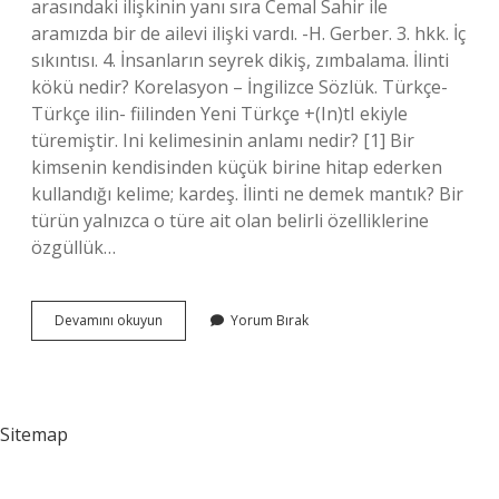
arasındaki ilişkinin yanı sıra Cemal Sahir ile
aramızda bir de ailevi ilişki vardı. -H. Gerber. 3. hkk. İç
sıkıntısı. 4. İnsanların seyrek dikiş, zımbalama. İlinti
kökü nedir? Korelasyon – İngilizce Sözlük. Türkçe-
Türkçe ilin- fiilinden Yeni Türkçe +(In)tI ekiyle
türemiştir. Ini kelimesinin anlamı nedir? [1] Bir
kimsenin kendisinden küçük birine hitap ederken
kullandığı kelime; kardeş. İlinti ne demek mantık? Bir
türün yalnızca o türe ait olan belirli özelliklerine
özgüllük…
Ilinti
Devamını okuyun
Yorum Bırak
Kelimesinin
Anlamı
Nedir
Sitemap