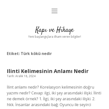
menüyü
Anasayfa
aç
Gizlilik Politikası
Kapı ve Hikaye
Yasal Uyarı
Yeni başlangıçlara ilham veren bilgiler!
Hakkımızda
Etiket:
Türk kökü nedir
Ilinti Kelimesinin Anlamı Nedir
Tarih: Aralık 18, 2024
İlint anlamı nedir? Korelasyon kelimesinin doğru
yazımı nedir? Cevap: ilgi, iki şey arasındaki ilişki. İlinti
ne demek örnek? 1. İlgi, iki şey arasındaki ilişki. 2.
hkk. İnsanlar arasındaki bağ: Oyuncu ile seyirci