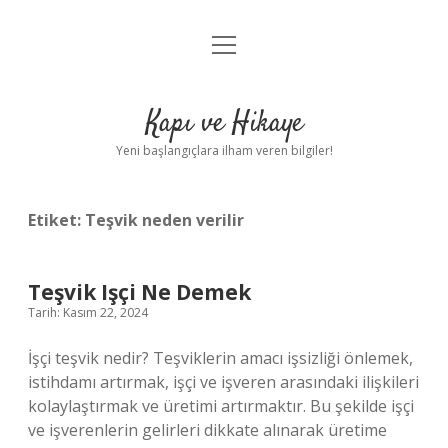
menüyü
Anasayfa
aç
Gizlilik Politikası
Kapı ve Hikaye
Yasal Uyarı
Yeni başlangıçlara ilham veren bilgiler!
Hakkımızda
Etiket:
Teşvik neden verilir
Teşvik Işçi Ne Demek
Tarih: Kasım 22, 2024
İşçi teşvik nedir? Teşviklerin amacı işsizliği önlemek,
istihdamı artırmak, işçi ve işveren arasındaki ilişkileri
kolaylaştırmak ve üretimi artırmaktır. Bu şekilde işçi
ve işverenlerin gelirleri dikkate alınarak üretime