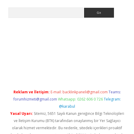
Arama
er.xyz
Reklam ve İletişim:
E-mail:
backlinkpaneli@gmail.com
Teams:
forumhizmeti@gmail.com
Whatsapp: 0262 606 0 726
Telegram:
@karabul
Yasal Uyarı:
Sitemiz, 5651 Sayılı Kanun gereğince Bilgi Teknolojileri
ve İletişim Kurumu (BTK) tarafından onaylanmış bir Yer Sağlayıcı
olarak hizmet vermektedir. Bu nedenle, sitedeki içerikleri proaktif