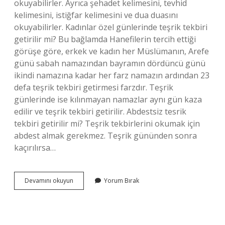
okuyabilirler. Ayrıca şehadet kelimesini, tevhid
kelimesini, istiğfar kelimesini ve dua duasını
okuyabilirler. Kadınlar özel günlerinde teşrik tekbiri
getirilir mi? Bu bağlamda Hanefilerin tercih ettiği
görüşe göre, erkek ve kadın her Müslümanın, Arefe
günü sabah namazından bayramın dördüncü günü
ikindi namazına kadar her farz namazın ardından 23
defa teşrik tekbiri getirmesi farzdır. Teşrik
günlerinde ise kılınmayan namazlar aynı gün kaza
edilir ve teşrik tekbiri getirilir. Abdestsiz tesrik
tekbiri getirilir mi? Teşrik tekbirlerini okumak için
abdest almak gerekmez. Teşrik gününden sonra
kaçırılırsa…
Regl
Devamını okuyun
Yorum Bırak
Döneminde
Teşrik
Tekbiri
Getirilir