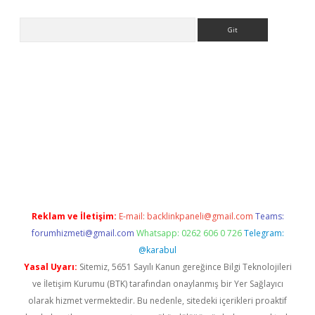
Arama
per.xyz
Reklam ve İletişim:
E-mail:
backlinkpaneli@gmail.com
Teams:
forumhizmeti@gmail.com
Whatsapp: 0262 606 0 726
Telegram:
@karabul
Yasal Uyarı:
Sitemiz, 5651 Sayılı Kanun gereğince Bilgi Teknolojileri
ve İletişim Kurumu (BTK) tarafından onaylanmış bir Yer Sağlayıcı
olarak hizmet vermektedir. Bu nedenle, sitedeki içerikleri proaktif