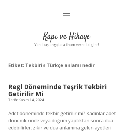
menüyü
Anasayfa
aç
Gizlilik Politikası
Kapı ve Hikaye
Yasal Uyarı
Yeni başlangıçlara ilham veren bilgiler!
Hakkımızda
Etiket:
Tekbirin Türkçe anlamı nedir
Regl Döneminde Teşrik Tekbiri
Getirilir Mi
Tarih: Kasım 14, 2024
Adet döneminde tekbir getirilir mi? Kadınlar adet
dönemlerinde veya doğum yaptıktan sonra dua
edebilirler; zikir ve dua anlamına gelen ayetleri