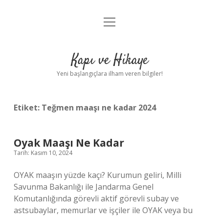
menüyü
Anasayfa
aç
Gizlilik Politikası
Kapı ve Hikaye
Yasal Uyarı
Yeni başlangıçlara ilham veren bilgiler!
Hakkımızda
Etiket:
Teğmen maaşı ne kadar 2024
Oyak Maaşı Ne Kadar
Tarih: Kasım 10, 2024
OYAK maaşın yüzde kaçı? Kurumun geliri, Milli
Savunma Bakanlığı ile Jandarma Genel
Komutanlığında görevli aktif görevli subay ve
astsubaylar, memurlar ve işçiler ile OYAK veya bu