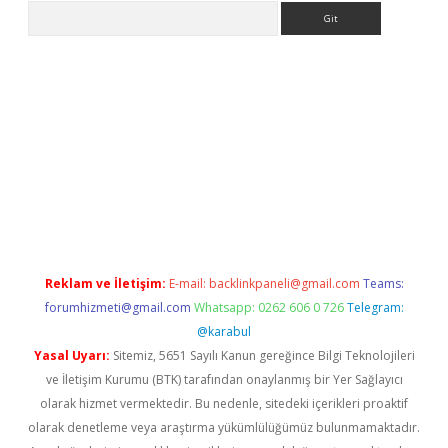
Arama
per.xyz
Reklam ve İletişim:
E-mail:
backlinkpaneli@gmail.com
Teams:
forumhizmeti@gmail.com
Whatsapp: 0262 606 0 726
Telegram:
@karabul
Yasal Uyarı:
Sitemiz, 5651 Sayılı Kanun gereğince Bilgi Teknolojileri
ve İletişim Kurumu (BTK) tarafından onaylanmış bir Yer Sağlayıcı
olarak hizmet vermektedir. Bu nedenle, sitedeki içerikleri proaktif
olarak denetleme veya araştırma yükümlülüğümüz bulunmamaktadır.