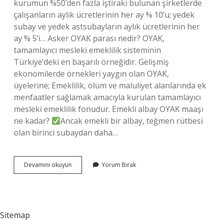
kurumun %50’den fazla iştiraki bulunan şirketlerde
çalışanların aylık ücretlerinin her ay % 10’u; yedek
subay ve yedek astsubayların aylık ücretlerinin her
ay % 5’i… Asker OYAK parası nedir? OYAK,
tamamlayıcı mesleki emeklilik sisteminin
Türkiye’deki en başarılı örneğidir. Gelişmiş
ekonomilerde örnekleri yaygın olan OYAK,
üyelerine; Emeklilik, ölüm ve maluliyet alanlarında ek
menfaatler sağlamak amacıyla kurulan tamamlayıcı
mesleki emeklilik fonudur. Emekli albay OYAK maaşı
ne kadar?
Ancak emekli bir albay, teğmen rütbesi
olan birinci subaydan daha…
Oyak
Devamını okuyun
Yorum Bırak
Maaşı
Ne
Kadar
Sitemap