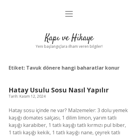
menüyü
Anasayfa
aç
Gizlilik Politikası
Kapı ve Hikaye
Yasal Uyarı
Yeni başlangıçlara ilham veren bilgiler!
Hakkımızda
Etiket:
Tavuk dönere hangi baharatlar konur
Hatay Usulu Sosu Nasıl Yapılır
Tarih: Kasım 12, 2024
Hatay sosu içinde ne var? Malzemeler: 3 dolu yemek
kaşığı domates salçası, 1 dilim limon, yarım tatlı
kaşığı karabiber, 1 tatlı kaşığı tatlı kırmızı pul biber,
1 tatlı kaşığı kekik, 1 tatlı kaşığı nane, çeyrek tatlı