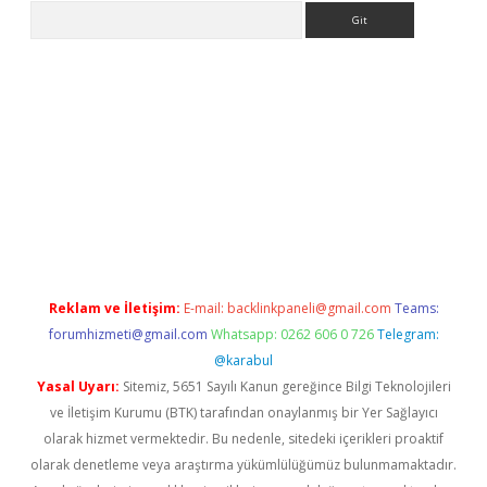
Arama
er.xyz
Reklam ve İletişim:
E-mail:
backlinkpaneli@gmail.com
Teams:
forumhizmeti@gmail.com
Whatsapp: 0262 606 0 726
Telegram:
@karabul
Yasal Uyarı:
Sitemiz, 5651 Sayılı Kanun gereğince Bilgi Teknolojileri
ve İletişim Kurumu (BTK) tarafından onaylanmış bir Yer Sağlayıcı
olarak hizmet vermektedir. Bu nedenle, sitedeki içerikleri proaktif
olarak denetleme veya araştırma yükümlülüğümüz bulunmamaktadır.