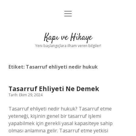
menüyü
Anasayfa
aç
Gizlilik Politikası
Kapı ve Hikaye
Yasal Uyarı
Yeni başlangıçlara ilham veren bilgiler!
Hakkımızda
Etiket:
Tasarruf ehliyeti nedir hukuk
Tasarruf Ehliyeti Ne Demek
Tarih: Ekim 29, 2024
Tasarruf ehliyeti nedir hukuk? Tasarruf etme
yeteneği, kişinin genel bir tasarruf işlemi
yapabilmek için gerekli yasal kapasiteye sahip
olması anlamına gelir. Tasarruf etme yetkisi