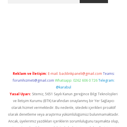
er.xyz
Reklam ve İletişim:
E-mail:
backlinkpaneli@gmail.com
Teams:
forumhizmeti@gmail.com
Whatsapp: 0262 606 0 726
Telegram:
@karabul
Yasal Uyarı:
Sitemiz, 5651 Sayılı Kanun gereğince Bilgi Teknolojileri
ve İletişim Kurumu (BTK) tarafından onaylanmış bir Yer Sağlayıcı
olarak hizmet vermektedir. Bu nedenle, sitedeki içerikleri proaktif
olarak denetleme veya araştırma yükümlülüğümüz bulunmamaktadır.
Ancak, üyelerimiz yazdıkları içeriklerin sorumluluğunu taşımakta olup,