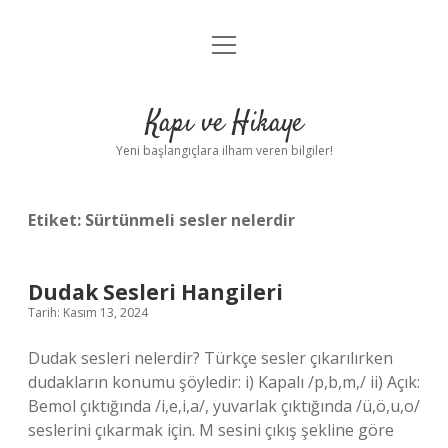
menüyü
Anasayfa
aç
Gizlilik Politikası
Kapı ve Hikaye
Yasal Uyarı
Yeni başlangıçlara ilham veren bilgiler!
Hakkımızda
Etiket:
Sürtünmeli sesler nelerdir
Dudak Sesleri Hangileri
Tarih: Kasım 13, 2024
Dudak sesleri nelerdir? Türkçe sesler çıkarılırken
dudakların konumu şöyledir: i) Kapalı /p,b,m,/ ii) Açık:
Bemol çıktığında /i,e,i,a/, yuvarlak çıktığında /ü,ö,u,o/
seslerini çıkarmak için. M sesini çıkış şekline göre