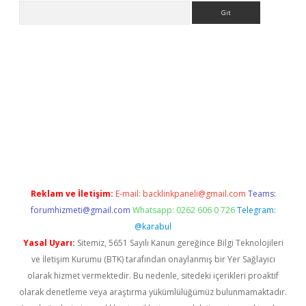
Arama
er.xyz
Reklam ve İletişim:
E-mail:
backlinkpaneli@gmail.com
Teams:
forumhizmeti@gmail.com
Whatsapp: 0262 606 0 726
Telegram:
@karabul
Yasal Uyarı:
Sitemiz, 5651 Sayılı Kanun gereğince Bilgi Teknolojileri
ve İletişim Kurumu (BTK) tarafından onaylanmış bir Yer Sağlayıcı
olarak hizmet vermektedir. Bu nedenle, sitedeki içerikleri proaktif
olarak denetleme veya araştırma yükümlülüğümüz bulunmamaktadır.