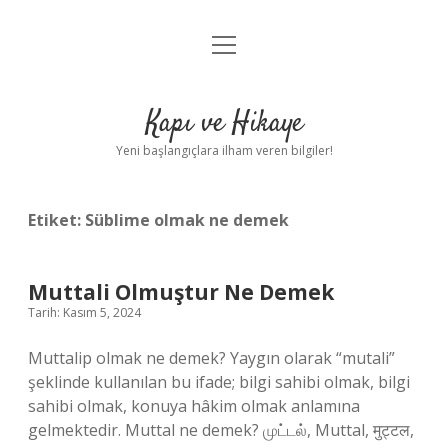
menüyü
Anasayfa
aç
Gizlilik Politikası
Kapı ve Hikaye
Yasal Uyarı
Yeni başlangıçlara ilham veren bilgiler!
Hakkımızda
Etiket:
Süblime olmak ne demek
Muttali Olmuştur Ne Demek
Tarih: Kasım 5, 2024
Muttalip olmak ne demek? Yaygın olarak “mutali”
şeklinde kullanılan bu ifade; bilgi sahibi olmak, bilgi
sahibi olmak, konuya hâkim olmak anlamına
gelmektedir. Muttal ne demek? முட்டல், Muttal, मुट्टल,