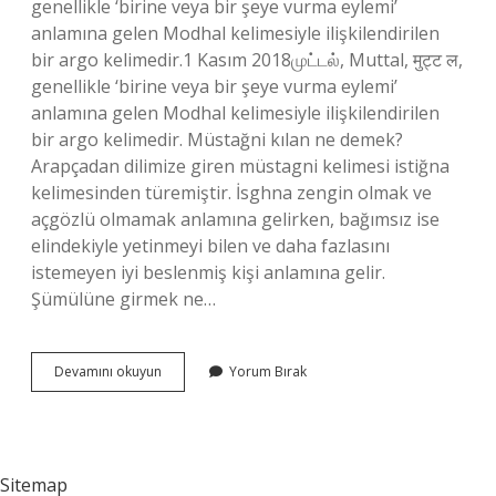
genellikle ‘birine veya bir şeye vurma eylemi’
anlamına gelen Modhal kelimesiyle ilişkilendirilen
bir argo kelimedir.1 Kasım 2018முட்டல், Muttal, मुट्ट ल,
genellikle ‘birine veya bir şeye vurma eylemi’
anlamına gelen Modhal kelimesiyle ilişkilendirilen
bir argo kelimedir. Müstağni kılan ne demek?
Arapçadan dilimize giren müstagni kelimesi istiğna
kelimesinden türemiştir. İsghna zengin olmak ve
açgözlü olmamak anlamına gelirken, bağımsız ise
elindekiyle yetinmeyi bilen ve daha fazlasını
istemeyen iyi beslenmiş kişi anlamına gelir.
Şümülüne girmek ne…
Muttali
Devamını okuyun
Yorum Bırak
Olmuştur
Ne
Demek
Sitemap