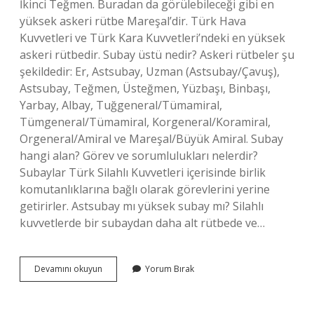
İkinci Teğmen. Buradan da görülebileceği gibi en
yüksek askeri rütbe Mareşal’dir. Türk Hava
Kuvvetleri ve Türk Kara Kuvvetleri’ndeki en yüksek
askeri rütbedir. Subay üstü nedir? Askeri rütbeler şu
şekildedir: Er, Astsubay, Uzman (Astsubay/Çavuş),
Astsubay, Teğmen, Üsteğmen, Yüzbaşı, Binbaşı,
Yarbay, Albay, Tuğgeneral/Tümamiral,
Tümgeneral/Tümamiral, Korgeneral/Koramiral,
Orgeneral/Amiral ve Mareşal/Büyük Amiral. Subay
hangi alan? Görev ve sorumlulukları nelerdir?
Subaylar Türk Silahlı Kuvvetleri içerisinde birlik
komutanlıklarına bağlı olarak görevlerini yerine
getirirler. Astsubay mı yüksek subay mı? Silahlı
kuvvetlerde bir subaydan daha alt rütbede ve…
Subay
Devamını okuyun
Yorum Bırak
Hangi
Rütbedir