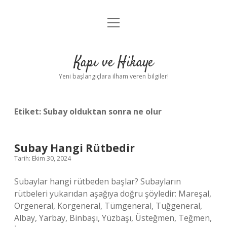
menüyü
Anasayfa
aç
Gizlilik Politikası
Kapı ve Hikaye
Yasal Uyarı
Yeni başlangıçlara ilham veren bilgiler!
Hakkımızda
Etiket:
Subay olduktan sonra ne olur
Subay Hangi Rütbedir
Tarih: Ekim 30, 2024
Subaylar hangi rütbeden başlar? Subayların
rütbeleri yukarıdan aşağıya doğru şöyledir: Mareşal,
Orgeneral, Korgeneral, Tümgeneral, Tuğgeneral,
Albay, Yarbay, Binbaşı, Yüzbaşı, Üsteğmen, Teğmen,