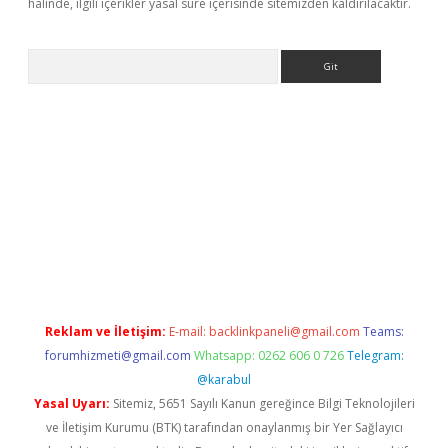
halinde, ilgili içerikler yasal süre içerisinde sitemizden kaldırılacaktır.
Arama
er.xyz
Reklam ve İletişim:
E-mail:
backlinkpaneli@gmail.com
Teams:
forumhizmeti@gmail.com
Whatsapp: 0262 606 0 726
Telegram:
@karabul
Yasal Uyarı:
Sitemiz, 5651 Sayılı Kanun gereğince Bilgi Teknolojileri
ve İletişim Kurumu (BTK) tarafından onaylanmış bir Yer Sağlayıcı