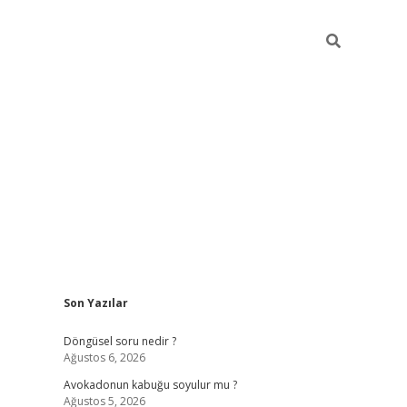
Sidebar
Son Yazılar
elexbet yeni giriş adresi
betexper.xyz
Döngüsel soru nedir ?
Ağustos 6, 2026
Avokadonun kabuğu soyulur mu ?
Ağustos 5, 2026