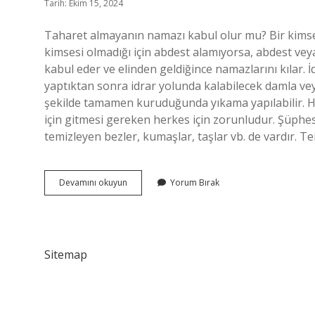
Tarih: Ekim 15, 2024
Taharet almayanın namazı kabul olur mu? Bir kimse,
kimsesi olmadığı için abdest alamıyorsa, abdest v
kabul eder ve elinden geldiğince namazlarını kılar. 
yaptıktan sonra idrar yolunda kalabilecek damla veya
şekilde tamamen kuruduğunda yıkama yapılabilir. He
için gitmesi gereken herkes için zorunludur. Şüphesiz 
temizleyen bezler, kumaşlar, taşlar vb. de vardır. Te
Taharetsiz
Devamını okuyun
Yorum Bırak
Namaz
Kılınır
Mı
Sitemap